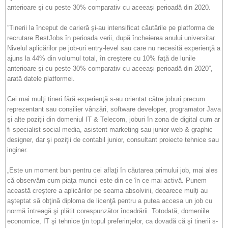
anterioare şi cu peste 30% comparativ cu aceeaşi perioadă din 2020.
”Tinerii la început de carieră şi-au intensificat căutările pe platforma de
recrutare BestJobs în perioada verii, după încheierea anului universitar.
Nivelul aplicărilor pe job-uri entry-level sau care nu necesită experienţă a
ajuns la 44% din volumul total, în creştere cu 10% faţă de lunile
anterioare şi cu peste 30% comparativ cu aceeaşi perioadă din 2020”,
arată datele platformei.
Cei mai mulţi tineri fără experienţă s-au orientat către joburi precum
reprezentant sau consilier vânzări, software developer, programator Java
şi alte poziţii din domeniul IT & Telecom, joburi în zona de digital cum ar
fi specialist social media, asistent marketing sau junior web & graphic
designer, dar şi poziţii de contabil junior, consultant proiecte tehnice sau
inginer.
„Este un moment bun pentru cei aflaţi în căutarea primului job, mai ales
că observăm cum piaţa muncii este din ce în ce mai activă. Punem
această creştere a aplicărilor pe seama absolvirii, deoarece mulţi au
aşteptat să obţină diploma de licenţă pentru a putea accesa un job cu
normă întreagă şi plătit corespunzător încadrării. Totodată, domeniile
economice, IT şi tehnice ţin topul preferinţelor, ca dovadă că şi tinerii s-