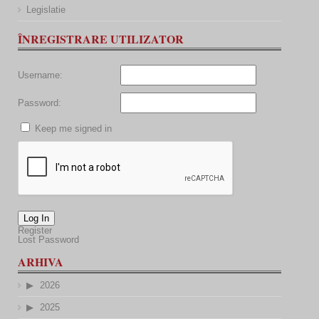
Legislatie
ÎNREGISTRARE UTILIZATOR
Username:
Password:
Keep me signed in
Log In
Register
Lost Password
ARHIVA
2026
2025