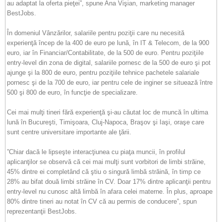
au adaptat la oferta pieţei”, spune Ana Vişian, marketing manager
BestJobs.
În domeniul Vânzărilor, salariile pentru poziţii care nu necesită
experienţă încep de la 400 de euro pe lună, în IT & Telecom, de la 900
euro, iar în Financiar/Contabilitate, de la 500 de euro. Pentru poziţiile
entry-level din zona de digital, salariile pornesc de la 500 de euro şi pot
ajunge şi la 800 de euro, pentru poziţiile tehnice pachetele salariale
pornesc şi de la 700 de euro, iar pentru cele de inginer se situează între
500 şi 800 de euro, în funcţie de specializare.
Cei mai mulţi tineri fără experienţă şi-au căutat loc de muncă în ultima
lună în Bucureşti, Timişoara, Cluj-Napoca, Braşov şi Iaşi, oraşe care
sunt centre universitare importante ale ţării.
”Chiar dacă le lipseşte interacţiunea cu piaţa muncii, în profilul
aplicanţilor se observă că cei mai mulţi sunt vorbitori de limbi străine,
45% dintre ei completând că ştiu o singură limbă străină, în timp ce
28% au bifat două limbi străine în CV. Doar 17% dintre aplicanţii pentru
entry-level nu cunosc altă limbă în afara celei materne. În plus, aproape
80% dintre tineri au notat în CV că au permis de conducere”, spun
reprezentanţii BestJobs.