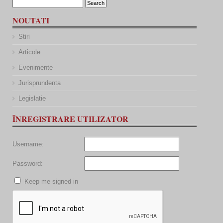
NOUTATI
Stiri
Articole
Evenimente
Jurisprundenta
Legislatie
ÎNREGISTRARE UTILIZATOR
Username:
Password:
Keep me signed in