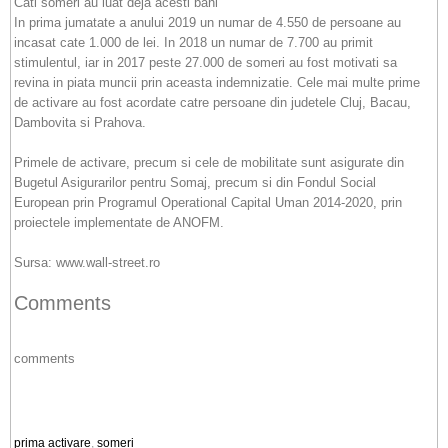
Cati someri au luat deja acesti bani
In prima jumatate a anului 2019 un numar de 4.550 de persoane au
incasat cate 1.000 de lei. In 2018 un numar de 7.700 au primit
stimulentul, iar in 2017 peste 27.000 de someri au fost motivati sa
revina in piata muncii prin aceasta indemnizatie. Cele mai multe prime
de activare au fost acordate catre persoane din judetele Cluj, Bacau,
Dambovita si Prahova.
Primele de activare, precum si cele de mobilitate sunt asigurate din
Bugetul Asigurarilor pentru Somaj, precum si din Fondul Social
European prin Programul Operational Capital Uman 2014-2020, prin
proiectele implementate de ANOFM.
Sursa: www.wall-street.ro
Comments
comments
prima activare
,
someri