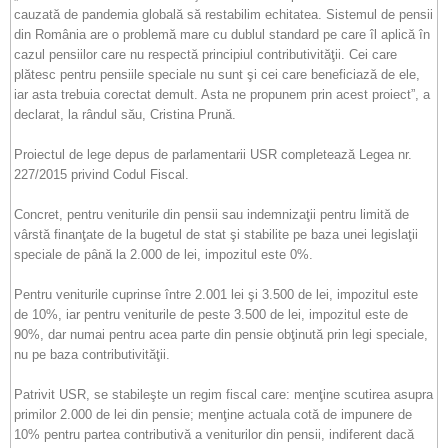
cauzată de pandemia globală să restabilim echitatea. Sistemul de pensii
din România are o problemă mare cu dublul standard pe care îl aplică în
cazul pensiilor care nu respectă principiul contributivităţii. Cei care
plătesc pentru pensiile speciale nu sunt şi cei care beneficiază de ele,
iar asta trebuia corectat demult. Asta ne propunem prin acest proiect”, a
declarat, la rândul său, Cristina Prună.
Proiectul de lege depus de parlamentarii USR completează Legea nr.
227/2015 privind Codul Fiscal.
Concret, pentru veniturile din pensii sau indemnizaţii pentru limită de
vârstă finanţate de la bugetul de stat şi stabilite pe baza unei legislaţii
speciale de până la 2.000 de lei, impozitul este 0%.
Pentru veniturile cuprinse între 2.001 lei şi 3.500 de lei, impozitul este
de 10%, iar pentru veniturile de peste 3.500 de lei, impozitul este de
90%, dar numai pentru acea parte din pensie obţinută prin legi speciale,
nu pe baza contributivităţii.
Patrivit USR, se stabileşte un regim fiscal care: menţine scutirea asupra
primilor 2.000 de lei din pensie; menţine actuala cotă de impunere de
10% pentru partea contributivă a veniturilor din pensii, indiferent dacă