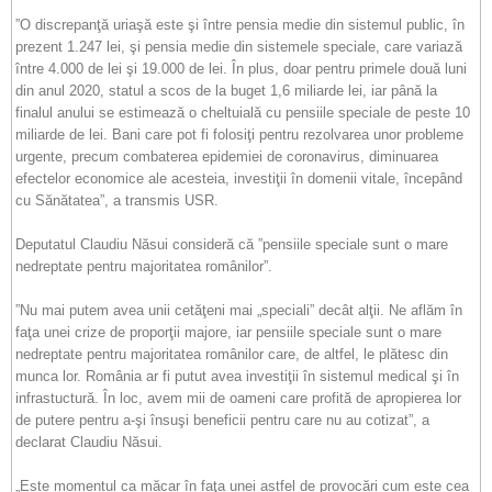
”O discrepanţă uriaşă este şi între pensia medie din sistemul public, în
prezent 1.247 lei, şi pensia medie din sistemele speciale, care variază
între 4.000 de lei şi 19.000 de lei. În plus, doar pentru primele două luni
din anul 2020, statul a scos de la buget 1,6 miliarde lei, iar până la
finalul anului se estimează o cheltuială cu pensiile speciale de peste 10
miliarde de lei. Bani care pot fi folosiţi pentru rezolvarea unor probleme
urgente, precum combaterea epidemiei de coronavirus, diminuarea
efectelor economice ale acesteia, investiţii în domenii vitale, începând
cu Sănătatea”, a transmis USR.
Deputatul Claudiu Năsui consideră că ”pensiile speciale sunt o mare
nedreptate pentru majoritatea românilor”.
”Nu mai putem avea unii cetăţeni mai „speciali” decât alţii. Ne aflăm în
faţa unei crize de proporţii majore, iar pensiile speciale sunt o mare
nedreptate pentru majoritatea românilor care, de altfel, le plătesc din
munca lor. România ar fi putut avea investiţii în sistemul medical şi în
infrastuctură. În loc, avem mii de oameni care profită de apropierea lor
de putere pentru a-şi însuşi beneficii pentru care nu au cotizat”, a
declarat Claudiu Năsui.
„Este momentul ca măcar în faţa unei astfel de provocări cum este cea