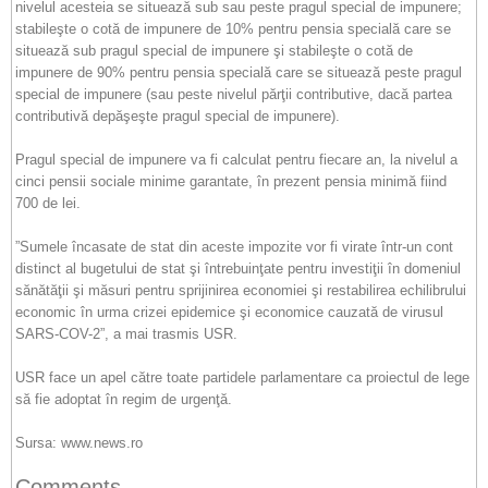
nivelul acesteia se situează sub sau peste pragul special de impunere;
stabileşte o cotă de impunere de 10% pentru pensia specială care se
situează sub pragul special de impunere şi stabileşte o cotă de
impunere de 90% pentru pensia specială care se situează peste pragul
special de impunere (sau peste nivelul părţii contributive, dacă partea
contributivă depăşeşte pragul special de impunere).
Pragul special de impunere va fi calculat pentru fiecare an, la nivelul a
cinci pensii sociale minime garantate, în prezent pensia minimă fiind
700 de lei.
”Sumele încasate de stat din aceste impozite vor fi virate într-un cont
distinct al bugetului de stat şi întrebuinţate pentru investiţii în domeniul
sănătăţii şi măsuri pentru sprijinirea economiei şi restabilirea echilibrului
economic în urma crizei epidemice şi economice cauzată de virusul
SARS-COV-2”, a mai trasmis USR.
USR face un apel către toate partidele parlamentare ca proiectul de lege
să fie adoptat în regim de urgenţă.
Sursa: www.news.ro
Comments