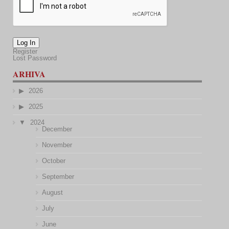
Log In
Register
Lost Password
ARHIVA
2026
2025
2024
December
November
October
September
August
July
June