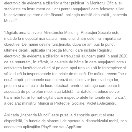
electronic de evidență a zilierilor a fost publicat în Monitorul Oficial și
stabilește ca instrument de lucru pentru angajatorii care folosesc zilieri
în activitatea pe care o desfășoară, aplicația mobilă denumită „Inspectia
Muncii”.
”Digitalizarea la nivelul Ministerului Muncii și Protecției Sociale este,
încă de la începutul mandatului meu, unul dintre cele mai importante
obiective. De mâine devine funcțională, după ce am pus la punct
ultimele detalii, aplicația Inspecția Muncii care include Registrul
electronic de evidență a zilierilor. A trebuit să ajungem până în anul 2020
ca să renunțăm, în sfârșit, la caietele de hârtie în care angajatorii notau
activitatea lucrătorilor zilieri și pe care apoi trebuiau să le fotocopieze și
să le ducă la inspectoratele teritoriale de muncă. De mâine trecem într-o
nouă etapă: persoanele care lucrează cu zilieri vor ține evidența lor,
precum și a timpului de lucru efectuat, printr-o aplicație care poate fi
accesată de pe telefon mobil sau tabletă, iar datele introduse se vor
transmite tot în format digital către inspectoratele teritoriale de muncă.”,
a declarat ministrul Muncii și Protecției Sociale, Violeta Alexandru.
Aplicația „Inspecția Muncii” este pusă la dispoziție gratuit și este
disponibilă, în funcție de sistemul de operare al dispozitivului mobil, prin
accesarea aplicațiilor PlayStore sau AppStore.