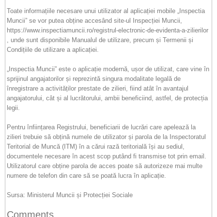
Toate informațiile necesare unui utilizator al aplicației mobile „Inspectia
Muncii” se vor putea obține accesând site-ul Inspecției Muncii,
https://www.inspectiamuncii.ro/registrul-electronic-de-evidenta-a-zilierilor
, unde sunt disponibile Manualul de utilizare, precum și Termenii și
Condițiile de utilizare a aplicației.
„Inspectia Muncii” este o aplicație modernă, ușor de utilizat, care vine în
sprijinul angajatorilor și reprezintă singura modalitate legală de
înregistrare a activităților prestate de zilieri, fiind atât în avantajul
angajatorului, cât și al lucrătorului, ambii beneficiind, astfel, de protecția
legii.
Pentru înființarea Registrului, beneficiarii de lucrări care apelează la
zilieri trebuie să obțină numele de utilizator și parola de la Inspectoratul
Teritorial de Muncă (ITM) în a cărui rază teritorială își au sediul,
documentele necesare în acest scop putând fi transmise tot prin email.
Utilizatorul care obține parola de acces poate să autorizeze mai multe
numere de telefon din care să se poată lucra în aplicație.
Sursa: Ministerul Muncii și Protecției Sociale
Comments