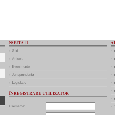
NOUTATI
A
Stiri
Articole
Evenimente
Jurisprundenta
Legislatie
ÎNREGISTRARE UTILIZATOR
Username: