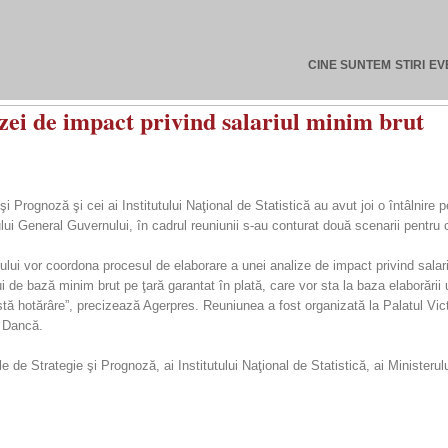
CINE SUNTEM
STIRI
EV
zei de impact privind salariul minim brut
 Prognoză şi cei ai Institutului Naţional de Statistică au avut joi o întâlnire 
tului General Guvernului, în cadrul reuniunii s-au conturat două scenarii pentru 
ului vor coordona procesul de elaborare a unei analize de impact privind salari
ui de bază minim brut pe ţară garantat în plată, care vor sta la baza elaborării
stă hotărâre”, precizează Agerpres. Reuniunea a fost organizată la Palatul Vict
l Dancă.
 de Strategie şi Prognoză, ai Institutului Naţional de Statistică, ai Ministerulu