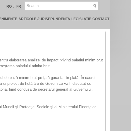
/
RO
FR
ENIMENTE
ARTICOLE
JURISPRUNDENTA
LEGISLATIE
CONTACT
pentru elaborarea analizei de impact privind salariul minim brut
creşterea salariului minim brut.
ul de bază minim brut pe ţară garantat în plată. În cadrul
 unui proiect de hotărâre de Guvern ce va fi discutat cu
oria, fiind condusă de secretarul general al Guvernului,
i Muncii şi Protecţiei Sociale şi ai Ministerului Finanţelor