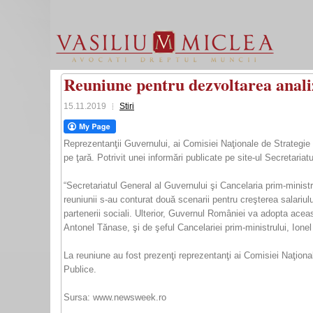
Reuniune pentru dezvoltarea anali
15.11.2019
Stiri
Reprezentanţii Guvernului, ai Comisiei Naţionale de Strategie şi
pe ţară. Potrivit unei informări publicate pe site-ul Secretaria
“Secretariatul General al Guvernului şi Cancelaria prim-ministr
reuniunii s-au conturat două scenarii pentru creşterea salariul
partenerii sociali. Ulterior, Guvernul României va adopta acea
Antonel Tănase, şi de şeful Cancelariei prim-ministrului, Ione
La reuniune au fost prezenţi reprezentanţi ai Comisiei Naţionale
Publice.
Sursa: www.newsweek.ro