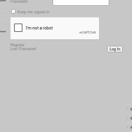
Password:
Keep me signed in
Register
Lost Password
Log In