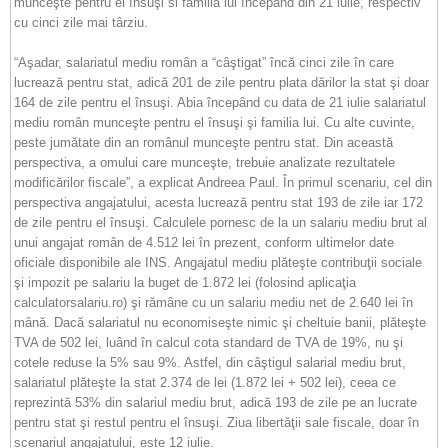
munceşte pentru el însuşi si familia lui începând din 21 iulie, respectiv
cu cinci zile mai târziu.
“Aşadar, salariatul mediu român a “câştigat” încă cinci zile în care
lucrează pentru stat, adică 201 de zile pentru plata dărilor la stat şi doar
164 de zile pentru el însuşi. Abia începând cu data de 21 iulie salariatul
mediu român munceşte pentru el însuşi şi familia lui. Cu alte cuvinte,
peste jumătate din an românul munceşte pentru stat. Din această
perspectiva, a omului care munceşte, trebuie analizate rezultatele
modificărilor fiscale”, a explicat Andreea Paul. În primul scenariu, cel din
perspectiva angajatului, acesta lucrează pentru stat 193 de zile iar 172
de zile pentru el însuşi. Calculele pornesc de la un salariu mediu brut al
unui angajat român de 4.512 lei în prezent, conform ultimelor date
oficiale disponibile ale INS. Angajatul mediu plăteşte contribuţii sociale
şi impozit pe salariu la buget de 1.872 lei (folosind aplicaţia
calculatorsalariu.ro) şi rămâne cu un salariu mediu net de 2.640 lei în
mână. Dacă salariatul nu economiseşte nimic şi cheltuie banii, plăteşte
TVA de 502 lei, luând în calcul cota standard de TVA de 19%, nu şi
cotele reduse la 5% sau 9%. Astfel, din câştigul salarial mediu brut,
salariatul plăteşte la stat 2.374 de lei (1.872 lei + 502 lei), ceea ce
reprezintă 53% din salariul mediu brut, adică 193 de zile pe an lucrate
pentru stat şi restul pentru el însuşi. Ziua libertăţii sale fiscale, doar în
scenariul angajatului, este 12 iulie.