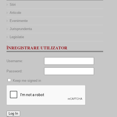
Stiri
Articole
Evenimente
Jurisprundenta
Legislatie
ÎNREGISTRARE UTILIZATOR
Username:
Password:
Keep me signed in
Log In