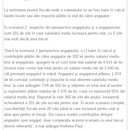
La estimarea poverii fiscale reale a salariatului nu au fost luate în calcul
taxele locale sau alte impozite plătite la stat de către angajator.
În scenariul 2, respectiv din perspectiva angajatului şi a angajatorului,
sunt 201 de zile în care salariatul mediu lucrează pentru stat, cu 5 zile
mai mult decât anul trecut.
“Dacă la scenariul 1 (perspectiva angajatului, n.r.) luăm în calcul şi
contribuţiile plătite de către angajator de 102 lei pentru salariul mediu
brut al angajatului, ajungem la un cost total real salarial de 4.614 de lei.
Acesta este costul real total pentru un salariu mediu net de 2.640 lei,
cât primeşte angajatul în mână. Angajatul şi angajatorul plătesc 1.974
de lei cumulat contribuţii şi impozite la stat aferente salariului mediu
brut, la care adăugăm TVA de 502 lei şi obţinem un total real al taxelor
şi impozitelor plătite statului de 2.476 de lei, ceea ce reprezintă 55% din
salariul mediu brut. Raportat la cele 365 de zile ale anului, înseamnă
echivalentul a 201 de zile lucrate pentru stat. În acest scenariu complet,
ziua libertăţii fiscale este 20 iulie până la care lucrează pentru stat şi
abia apoi pentru el însuşi. Din cauza mutării contribuţiilor dinspre
angajator spre angajat, doar comparaţia acestui scenariu cu anul trecut
devine relevantă”, a mai adăugat Andreea Paul.