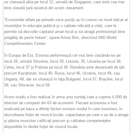
se clasează abia pe locul 12, urmată de Singapore, care este cea mai
bine clasată ţară asiatică din acest clasament.
“Economiile aflate pe primele zece poziţii au în comun un nivel ridicat al
investiţilor în educaţie publică şi o calitate ridicată a vieţii, care le
permite să dezvolte capitalul uman local şi să atragă profesionişti bine
pregătiţi de peste hotare”, spune Arturo Bris, directorul IMD World
Competitiveness Center.
În Europa de Est, Estonia performează cel mai bine clasându-se pe
locul 28, urmată Slovenia, locul 30, Letonia, 35, Lituania pe locul 36,
Cehia, locul 37 şi Polonia pe locul 38. România este devansată de ţări
precum Kazahstan, locul 40, Rusia, locul 46, Ucraina, locul 48, sau
Ungaria, 49, dar se situează în faţa Bulgariei, locul 57, Braziliei, locul
58, sau Slovaciei, locul 59.
Acest studiu a fost realizat în urma unui sondaj care a cuprins 6.000 de
directori de companii din 63 de economii. Fiecare economia a fost
analizată pe baza a diferiţi factori inclusiv modul în care investesc în
dezvoltarea forţei de muncă locale, capacitatea pe care o au de a atrage
şi păstra muncitori calificaţi precum şi calitatea competenţelor
disponibile în rândul forţei de muncă locale.