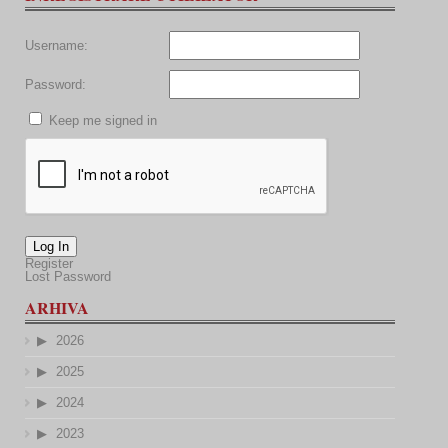
Username:
Password:
Keep me signed in
Log In
Register
Lost Password
ARHIVA
2026
2025
2024
2023