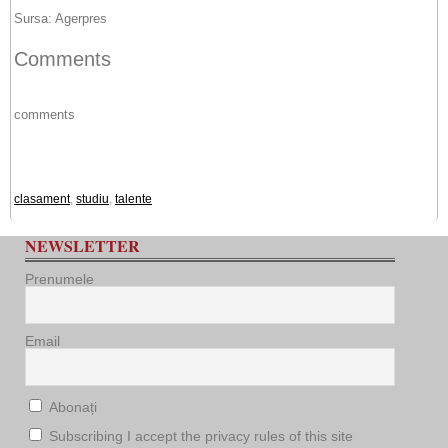
Sursa: Agerpres
Comments
comments
clasament
,
studiu
,
talente
NEWSLETTER
Prenumele
Email
Abonați
Subscribing I accept the privacy rules of this site