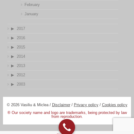
February
January
2017
2016
2015
2014
2013
2012
2003
© 2026 Vasiliu & Miclea /
Disclaimer
/
Privacy policy
/
Cookies policy
® Our society name and logo are trademarks, being protected by law
from reproduction.
Designed by:
DV Digital Promotions