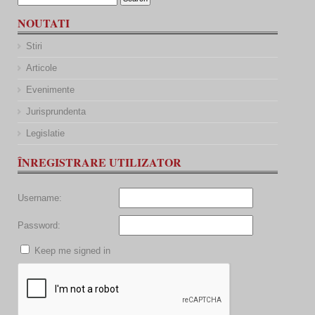
NOUTATI
Stiri
Articole
Evenimente
Jurisprundenta
Legislatie
ÎNREGISTRARE UTILIZATOR
Username:
Password:
Keep me signed in