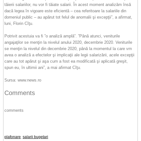
tăierii salariilor, nu vor fi tăiate salarii. În acest moment analizăm însă
dacă legea în vigoare este eficientă – cea referitoare la salariile din
domeniul public – au apărut tot felul de anomalii şi excepţii”, a afirmat,
luni, Florin Cîţu.
Potrivit acestuia va fi ”o analiză amplă”. ”Până atunci, veniturile
angajaţilor se menţin la nivelul anului 2020, decembrie 2020. Veniturile
se menţin la nivelul din decembrie 2020, până la momentul la care vm
avea o analiză a efectelor şi implicaţii ale legii salarizării, acele excepţii
care au tot apărut şi aşa cum a fost ea modificată şi aplicată greşit,
spun eu, în ultimii ani”, a mai afirmat Cîţu.
Sursa: www.news.ro
Comments
comments
plafonare
,
salarii bugetari