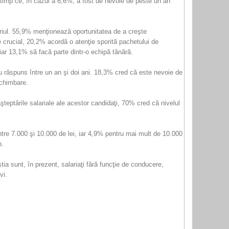
n timp ce, în cazul a 6,6%, a fost de nevoie de peste un an
alariul. 55,9% menţionează oportunitatea de a creşte
 crucial, 20,2% acordă o atenţie sporită pachetului de
ar 13,1% să facă parte dintr-o echipă tânără.
au răspuns între un an şi doi ani. 18,3% cred că este nevoie de
schimbare.
şteptările salariale ale acestor candidaţi, 70% cred că nivelul
ntre 7.000 şi 10.000 de lei, iar 4,9% pentru mai mult de 10.000
b.
ia sunt, în prezent, salariaţi fără funcţie de conducere,
vi.