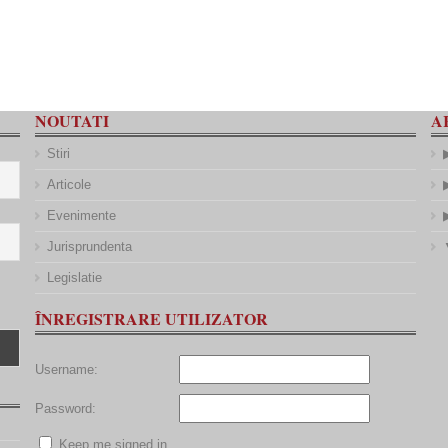
NOUTATI
A
Stiri
Articole
Evenimente
Jurisprundenta
Legislatie
ÎNREGISTRARE UTILIZATOR
Username:
Password:
Keep me signed in