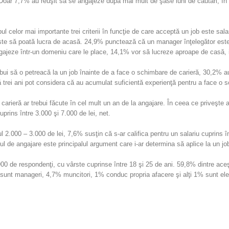
ni. Doar 7,7% au reuşit să se angajeze după mai mult de şase luni de căutări, î
opul celor mai importante trei criterii în funcţie de care acceptă un job este s
este să poată lucra de acasă. 24,9% punctează că un manager înţelegător este
ngajeze într-un domeniu care le place, 14,1% vor să lucreze aproape de casă, i
rebui să o petreacă la un job înainte de a face o schimbare de carieră, 30,2% 
ă trei ani pot considera că au acumulat suficientă experienţă pentru a face o 
carieră ar trebui făcute în cel mult un an de la angajare. În ceea ce priveşte a
uprins între 3.000 şi 7.000 de lei, net.
l 2.000 – 3.000 de lei, 7,6% susţin că s-ar califica pentru un salariu cuprins î
ţul de angajare este principalul argument care i-ar determina să aplice la un jo
900 de respondenţi, cu vârste cuprinse între 18 şi 25 de ani. 59,8% dintre aceşt
nt manageri, 4,7% muncitori, 1% conduc propria afacere şi alţi 1% sunt ele