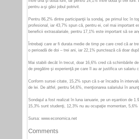
între una şi două luni, iar pentru 14,1% între două şi trei lu
pentru a-şi găsi jobul potrivit.
Pentru 86,2% dintre participanţii la sondaj, pe primul loc în t
profesional, iar 43,7% spun că, pentru ei, cel mai important 
beneficii extrasalariale, pentru 17,1% este important să se a
Întrebaţi care ar fi durata medie de timp pe care cred că ar t
o perioadă de doi – trei ani, iar 22,1% punctează că doar dup
Mai stabili decât în trecut, doar 16,6% cred că schimbările de 
de pregătire şi experienţă pe care îl au ar justifica un salariu c
Conform sursei citate, 15,2% spun că s-ar încadra în intervalu
de lei. De altfel, pentru 54,6%, menţionarea salariului în anun
Sondajul a fost realizat în luna ianuarie, pe un eşantion de 1.
15,3% sunt studenţi, 12,3% nu au ocupaţie momentan, 5,6% su
Sursa: www.economica.net
Comments