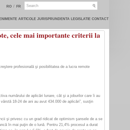
/
RO
FR
ENIMENTE
ARTICOLE
JURISPRUNDENTA
LEGISLATIE
CONTACT
ote, cele mai importante criterii la
 creştere profesională şi posibilitatea de a lucra remote
va numărului de aplicări lunare, cât şi a joburilor care îi au
 vârstă 18-24 de ani au avut 434.000 de aplicări”, susţin
muncii şi privesc cu un grad ridicat de optimism şansele de a se
uncă în mai puţin de o lună. Pentru 21,4% procesul a durat