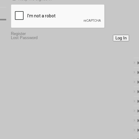
Register
Lost Password
Log In