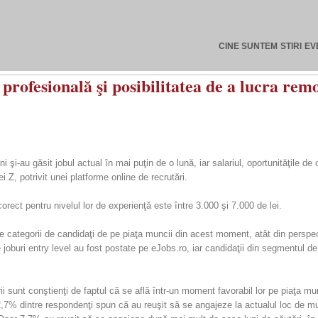
CINE SUNTEM
STIRI
EV
 profesională şi posibilitatea de a lucra rem
ni şi-au găsit jobul actual în mai puţin de o lună, iar salariul, oportunităţile de
i Z, potrivit unei platforme online de recrutări.
corect pentru nivelul lor de experienţă este între 3.000 şi 7.000 de lei.
e categorii de candidaţi de pe piaţa muncii din acest moment, atât din perspecti
joburi entry level au fost postate pe eJobs.ro, iar candidaţii din segmentul de
erii sunt conştienţi de faptul că se află într-un moment favorabil lor pe piaţa 
2,7% dintre respondenţi spun că au reuşit să se angajeze la actualul loc de m