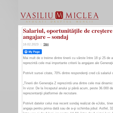
Salariul, oportunităţile de creştere
angajare – sondaj
16.02.2023
Stiri
Mai mult de o treime dintre tinerii cu vârste între 18 şi 25 de a
reprezintă cele mai importante criterii la angajare ale Generaţie
Potrivit sursei citate, 70% dintre respondenţi cred că salariul 
„Tinerii din Generaţia Z reprezintă una dintre cele mai dinamic
în vizor. De la începutul anului şi până acum, peste 36.000 de 
reprezentanţii platformei de recrutare.
Potrivit datelor celui mai recent sondaj realizat de eJobs, tin
angaja pentru prima dată sau de a-şi schimba jobul. Astfel, 3