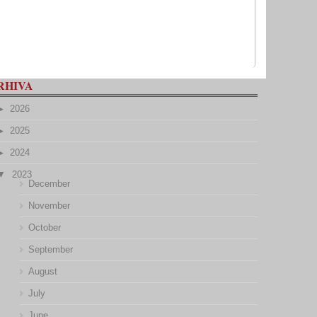
RHIVA
2026
2025
2024
2023
December
November
October
September
August
July
June