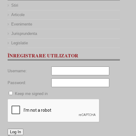
Stiri
Articole
Evenimente
Jurisprundenta
Legislatie
ÎNREGISTRARE UTILIZATOR
Username:
Password:
Keep me signed in
Log In