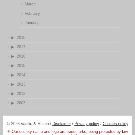
March
February
January
2018
2017
2016
2015
2014
2013
2012
2003
© 2026 Vasiliu & Miclea /
Disclaimer
/
Privacy policy
/
Cookies policy
® Our society name and logo are trademarks, being protected by law