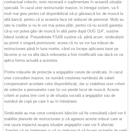
contractual colectiv, este necesară o suplimentare în această situație
specială. În cazul unor restructurări masive, în întregul sistem, va fi
mult mai greu pentru cel disponibilizat să-și găsească loc de muncă la
altă bancă, pentru că și aceasta face tot reduceri de personal. Mulți au
rate la credite și nu le vor mai putea plăti, pentru că nu există garanția
că-și vor putea găsi de muncă în altă parte după OUG 114”, susține
liderul sindical. Președintele FSAB susține că, până acum, sindicaliștii
au primit o singură promisiune: aceea că nu se vor lua măsuri de
restructurare până în luna martie, când va începe aplicarea taxei pe
lăcomie și se va afla dacă ordonanța a fost modificată sau dacă se va
aplica forma actuală a acesteia.
Printre măsurile de protecție a angajaților cerute de sindicate, în cazul
unor concedieri masive, se numără creșterea numărului de salarii
compensatorii acordate celor disponibilizați, dar și stabilirea unor criterii
de selecție a persoanelor care își vor pierde locul de muncă. Aceste
criterii ar putea ține cont și de situația socială a angajaților sau de
numărul de copii pe care îi au în întreținere.
Sindicatele au mai cerut conducerii băncilor să fie consultată când vor fi
stabilite planurile de restructurare și să agreeze aceste măsuri care ar
mai ușura impactul asupra situației angajaților care vor fi afectați.
„Sperăm să ne înțelegem și să nu trebuiască să facem pichetări de sedii