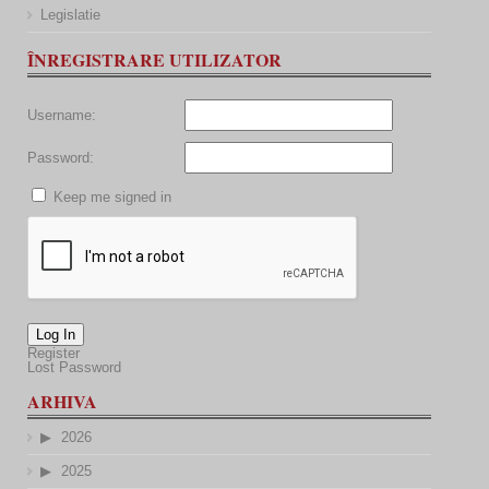
Legislatie
ÎNREGISTRARE UTILIZATOR
Username:
Password:
Keep me signed in
Log In
Register
Lost Password
ARHIVA
2026
2025