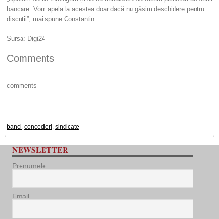
bancare. Vom apela la acestea doar dacă nu găsim deschidere pentru
discuții”, mai spune Constantin.
Sursa: Digi24
Comments
comments
banci
,
concedieri
,
sindicate
NEWSLETTER
Prenumele
Email