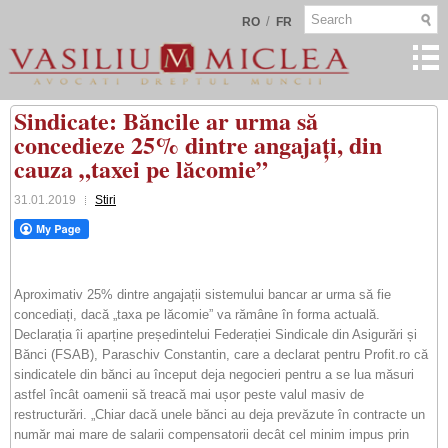
/
RO
FR
Sindicate: Băncile ar urma să
concedieze 25% dintre angajați, din
cauza „taxei pe lăcomie”
31.01.2019
Stiri
Aproximativ 25% dintre angajații sistemului bancar ar urma să fie
concediați, dacă „taxa pe lăcomie” va rămâne în forma actuală.
Declarația îi aparține președintelui Federației Sindicale din Asigurări și
Bănci (FSAB), Paraschiv Constantin, care a declarat pentru Profit.ro că
sindicatele din bănci au început deja negocieri pentru a se lua măsuri
astfel încât oamenii să treacă mai ușor peste valul masiv de
restructurări. „Chiar dacă unele bănci au deja prevăzute în contracte un
număr mai mare de salarii compensatorii decât cel minim impus prin