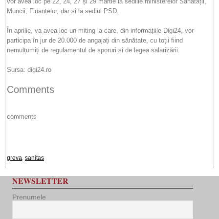
vor avea loc pe 22, 24, 27 și 29 martie la sediile ministerelor Sănătății,
Muncii, Finanțelor, dar și la sediul PSD.
În aprilie, va avea loc un miting la care, din informațiile Digi24, vor
participa în jur de 20.000 de angajați din sănătate, cu toții fiind
nemulțumiți de regulamentul de sporuri și de legea salarizării.
Sursa: digi24.ro
Comments
comments
greva
,
sanitas
NEWSLETTER
Prenumele