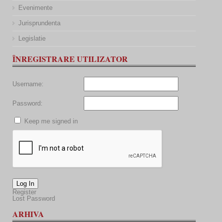
Evenimente
Jurisprundenta
Legislatie
ÎNREGISTRARE UTILIZATOR
Username:
Password:
Keep me signed in
Log In
Register
Lost Password
ARHIVA