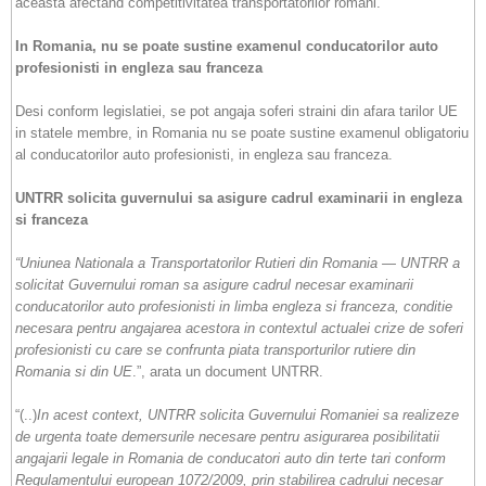
aceasta afectand competitivitatea transportatorilor romani.
In Romania, nu se poate sustine examenul conducatorilor auto
profesionisti in engleza sau franceza
Desi conform legislatiei, se pot angaja soferi straini din afara tarilor UE
in statele membre, in Romania nu se poate sustine examenul obligatoriu
al conducatorilor auto profesionisti, in engleza sau franceza.
UNTRR solicita guvernului sa asigure cadrul examinarii in engleza
si franceza
“
Uniunea Nationala a Transportatorilor Rutieri din Romania — UNTRR a
solicitat Guvernului roman sa asigure cadrul necesar examinarii
conducatorilor auto profesionisti in limba engleza si franceza, conditie
necesara pentru angajarea acestora in contextul actualei crize de soferi
profesionisti cu care se confrunta piata transporturilor rutiere din
Romania si din UE
.”, arata un document UNTRR.
“(..)
In acest context, UNTRR solicita Guvernului Romaniei sa realizeze
de urgenta toate demersurile necesare pentru asigurarea posibilitatii
angajarii legale in Romania de conducatori auto din terte tari conform
Regulamentului european 1072/2009, prin stabilirea cadrului necesar