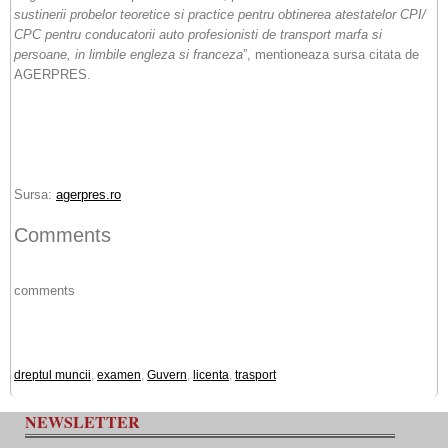
sustinerii probelor teoretice si practice pentru obtinerea atestatelor CPI/
CPC pentru conducatorii auto profesionisti de transport marfa si
persoane, in limbile engleza si franceza
”, mentioneaza sursa citata de
AGERPRES.
Sursa:
agerpres.ro
Comments
comments
dreptul muncii
,
examen
,
Guvern
,
licenta
,
trasport
NEWSLETTER