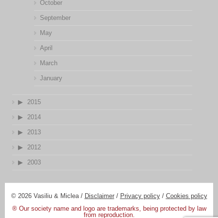
October
September
May
April
March
January
2015
2014
2013
2012
2003
© 2026 Vasiliu & Miclea /
Disclaimer
/
Privacy policy
/
Cookies policy
® Our society name and logo are trademarks, being protected by law
from reproduction.