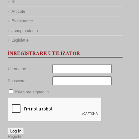
Stiri
Articole
Evenimente
Jurisprundenta
Legislatie
ÎNREGISTRARE UTILIZATOR
Username:
Password:
Keep me signed in
Log In
Register