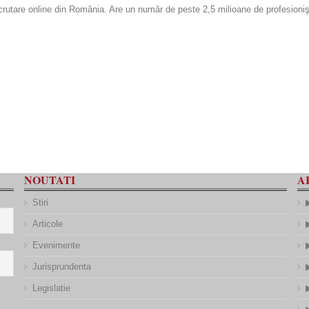
rutare online din România. Are un număr de peste 2,5 milioane de profesionişti
NOUTATI
A
Stiri
Articole
Evenimente
Jurisprundenta
Legislatie