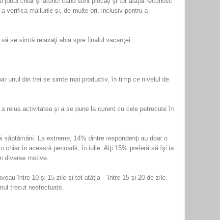
jobul chiar şi atunci când sunt plecaţi şi tot atâţia recunosc
verifica mailurile şi, de multe ori, inclusiv pentru a
 se simtă relaxaţi abia spre finalul vacanţei.
r unul din trei se simte mai productiv, în timp ce nivelul de
 a relua activitatea şi a se pune la curent cu cele petrecute în
rei săptămâni. La extreme, 14% dintre respondenţi au doar o
chiar în această perioadă, în iulie. Alţi 15% preferă să îşi ia
in diverse motive.
între 10 şi 15 zile şi tot atâţia – între 15 şi 20 de zile.
anul trecut neefectuate.