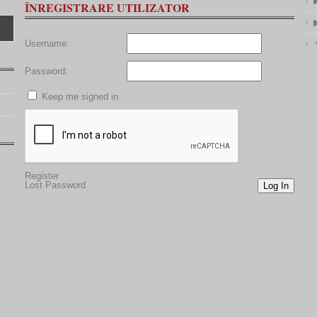
ÎNREGISTRARE UTILIZATOR
Username:
Password:
Keep me signed in
Register
Lost Password
Log In