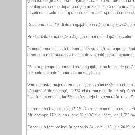
gândesc cu groază la ce îi aşteaptă când se vor întoarce la luc
că aleg să nu stea departe de job în zilele libere de teamă să 
răspunde la cele mai importante dintre ele”, spun autorii sonda
De asemenea, 7% dintre angajaţi spun că nu reuşesc să se rel
Productivitate mai scăzută şi stres mai mult după concediu
În aceste condiţii, la întoarcerea din vacanţă, aproape jumăta
stres este mai mic decât înainte de vacanţă pentru aproximativ
”Pentru aproape o treime dintre angajaţi, primele zile de după c
perioada vacanţei”, spun autorii sondajului.
Vara aceasta, majoritatea angajaţilor români (53%) au afirmat
săptămână de vacanţă, iar 9% chiar mai mult de trei săptămâni.
liber în septembrie, iar 5% au fost deja în vacanţă în iunie. P
La momentul sondajului, 17,2% dintre respondenţi au spus că m
Alţi aproape 17% aveau între 20 şi 30 zile libere, iar 11,5% ma
Sondajul a fost realizat în perioada 24 iunie – 15 iulie 2019, p