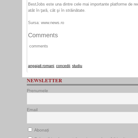
BestJobs este una dintre cele mai importante platforme de rec
atât în ţară, cât şi în străinătate.
Sursa: www.news.ro
Comments
comments
angajati romani
,
concedii
,
studiu
NEWSLETTER
Prenumele
Email
Abonați