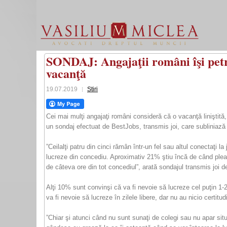
SONDAJ: Angajaţii români îşi petre
vacanţă
19.07.2019
Stiri
Cei mai mulţi angajaţi români consideră că o vacanţă liniştită,
un sondaj efectuat de BestJobs, transmis joi, care subliniază
”Ceilalţi patru din cinci rămân într-un fel sau altul conectaţi l
lucreze din concediu. Aproximativ 21% ştiu încă de când pleac
de câteva ore din tot concediul”, arată sondajul transmis joi d
Alţi 10% sunt convinşi că va fi nevoie să lucreze cel puţin 1-
va fi nevoie să lucreze în zilele libere, dar nu au nicio certitud
”Chiar şi atunci când nu sunt sunaţi de colegi sau nu apar sit