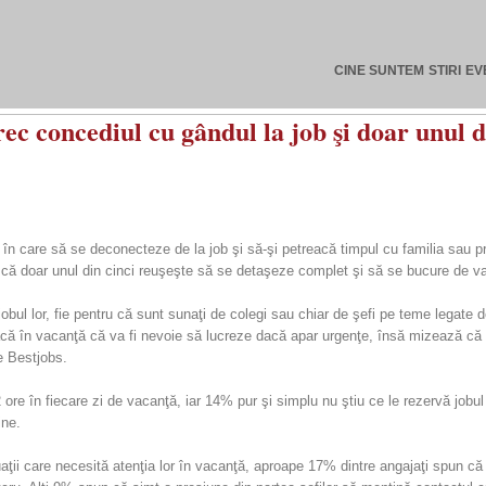
CINE SUNTEM
STIRI
EV
c concediul cu gândul la job şi doar unul d
 în care să se deconecteze de la job şi să-şi petreacă timpul cu familia sau pri
 că doar unul din cinci reuşeşte să se detaşeze complet şi să se bucure de va
a jobul lor, fie pentru că sunt sunaţi de colegi sau chiar de şefi pe teme legate d
ă în vacanţă că va fi nevoie să lucreze dacă apar urgenţe, însă mizează că as
e Bestjobs.
2 ore în fiecare zi de vacanţă, iar 14% pur şi simplu nu ştiu ce le rezervă job
ine.
uaţii care necesită atenţia lor în vacanţă, aproape 17% dintre angajaţi spun c