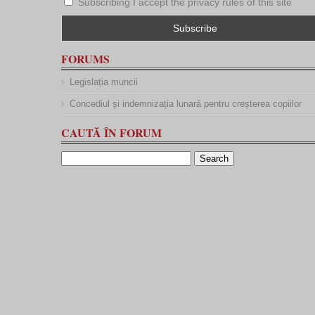
Subscribing I accept the privacy rules of this site
FORUMS
Legislația muncii
Concediul și indemnizația lunară pentru creșterea copiilor
CAUTĂ ÎN FORUM