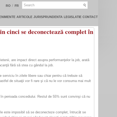
/
RO
FR
ENIMENTE
ARTICOLE
JURISPRUNDENTA
LEGISLATIE
CONTACT
in cinci se deconectează complet în
etenii, are impact direct asupra performanţelor la job, arată
canţă fără să stea cu gândul la job.
e serviciu în zilele libere sau chiar pentru că trebuie să
tfel de situaţii vor fi rare şi că nu le vor consuma mai mult
ul în perioada concediului. Restul de 55% sunt convinşi că nu
ă le este imposibil să se deconecteze complet, întrucât se