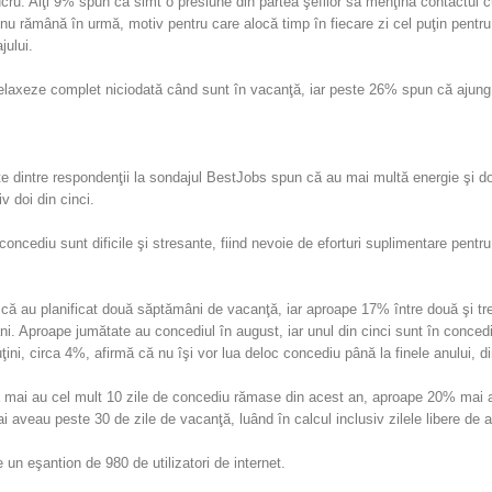
ru. Alţi 9% spun că simt o presiune din partea şefilor să menţină contactul cu 
nu rămână în urmă, motiv pentru care alocă timp în fiecare zi cel puţin pentru a 
jului.
axeze complet niciodată când sunt în vacanţă, iar peste 26% spun că ajung să
te dintre respondenţii la sondajul BestJobs spun că au mai multă energie şi doa
 doi din cinci.
oncediu sunt dificile şi stresante, fiind nevoie de eforturi suplimentare pentru
 că au planificat două săptămâni de vacanţă, iar aproape 17% între două şi t
 Aproape jumătate au concediul în august, iar unul din cinci sunt în concediu 
uţini, circa 4%, afirmă că nu îşi vor lua deloc concediu până la finele anului, d
ai au cel mult 10 zile de concediu rămase din acest an, aproape 20% mai aveau 
i aveau peste 30 de zile de vacanţă, luând în calcul inclusiv zilele libere de 
e un eşantion de 980 de utilizatori de internet.