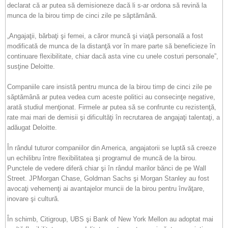
declarat că ar putea să demisioneze dacă li s-ar ordona să revină la
munca de la birou timp de cinci zile pe săptămână.
„Angajaţii, bărbaţi şi femei, a căror muncă şi viaţă personală a fost
modificată de munca de la distanţă vor în mare parte să beneficieze în
continuare flexibilitate, chiar dacă asta vine cu unele costuri personale”,
susţine Deloitte.
Companiile care insistă pentru munca de la birou timp de cinci zile pe
săptămână ar putea vedea cum aceste politici au consecinţe negative,
arată studiul menţionat. Firmele ar putea să se confrunte cu rezistenţă,
rate mai mari de demisii şi dificultăţi în recrutarea de angajaţi talentaţi, a
adăugat Deloitte.
În rândul tuturor companiilor din America, angajatorii se luptă să creeze
un echilibru între flexibilitatea şi programul de muncă de la birou.
Punctele de vedere diferă chiar şi în rândul marilor bănci de pe Wall
Street. JPMorgan Chase, Goldman Sachs şi Morgan Stanley au fost
avocaţi vehemenţi ai avantajelor muncii de la birou pentru învăţare,
inovare şi cultură.
În schimb, Citigroup, UBS şi Bank of New York Mellon au adoptat mai