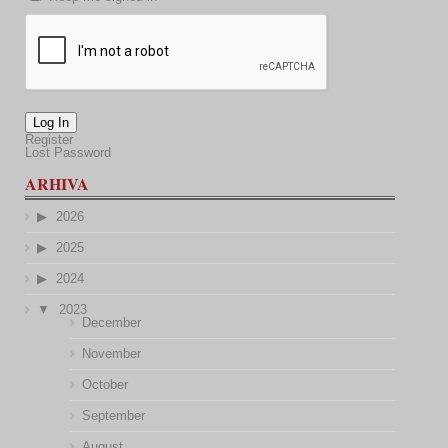
Log In
Register
Lost Password
ARHIVA
2026
2025
2024
2023
December
November
October
September
August