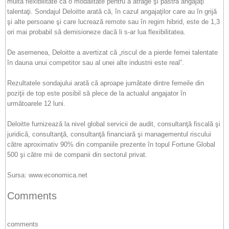
multă flexibilitate ca o modalitate pentru a atrage şi păstra angajaţi
talentaţi. Sondajul Deloitte arată că, în cazul angajaţilor care au în grijă
şi alte persoane şi care lucrează remote sau în regim hibrid, este de 1,3
ori mai probabil să demisioneze dacă li s-ar lua flexibilitatea.
De asemenea, Deloitte a avertizat că „riscul de a pierde femei talentate
în dauna unui competitor sau al unei alte industrii este real”.
Rezultatele sondajului arată că aproape jumătate dintre femeile din
poziţii de top este posibil să plece de la actualul angajator în
următoarele 12 luni.
Deloitte furnizează la nivel global servicii de audit, consultanţă fiscală şi
juridică, consultanţă, consultanţă financiară şi managementul riscului
către aproximativ 90% din companiile prezente în topul Fortune Global
500 şi către mii de companii din sectorul privat.
Sursa: www.economica.net
Comments
comments