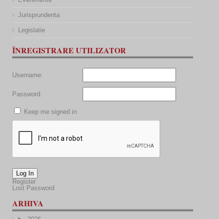
Jurisprundenta
Legislatie
ÎNREGISTRARE UTILIZATOR
Username:
Password:
Keep me signed in
Log In
Register
Lost Password
ARHIVA