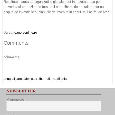
Rezultatele arata ca organizatiile globale sunt increzatoare ca pot
prevedea si pot rezista in fata unui atac cibernetic sofisticat, dar nu
dispun de investitiile si planurile de revenire in cazul unui astfel de atac.
Sursa:
cariereonline.ro
Comments
comments
angajati
,
angajator
,
atac cibernetic
,
neglijenta
NEWSLETTER
Prenumele