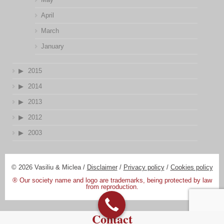
April
March
January
2015
2014
2013
2012
2003
© 2026 Vasiliu & Miclea /
Disclaimer
/
Privacy policy
/
Cookies policy
® Our society name and logo are trademarks, being protected by law
from reproduction.
Contact
Designed by:
DV Digital Promotions