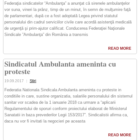
Federaţia sindicatelor “Ambulanţa” a anunţat că sirenele ambulanţelor
vor suna, vineri la prânz, timp de un minut, în semn de mulţumire faţă
de parlamentari, după ce a fost adoptată Legea privind statutul
personalului din cadrul serviciilor civile care acordă asistenţă medicală
de urgenţă şi prim-ajutor calificat. Conducerea Federaţiei Naţionale
Sindicale ”Ambulanţa” din România a transmis
READ MORE
Sindicatul Ambulanta ameninta cu
proteste
19.09.2017
Stiri
Federatia Nationala Sindicala Ambulanta ameninta cu proteste in
conditiile in care, sustine organizatia, salariile personalului din sistemul
sanitar vor scadea de la 1 ianuarie 2018 ca urmare a “aplicarii
Regulamentului de sporuri conform proiectului elaborat de Ministerul
Sanatatii in baza prevederilor Legii 153/2017”. Sindicalistii afirma ca,
daca nu vor fi invitati la negocieri pe aceasta
READ MORE