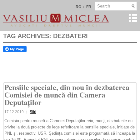
/
RO
FR
TAG ARCHIVES:
DEZBATERI
Pensiile speciale, din nou în dezbaterea
Comisiei de muncă din Camera
Deputaților
17.12.2019
Stiri
Comisia pentru muncă a Camerei Deputaţilor reia, marţi, dezbaterile cu
privire la două proiecte de lege referitoare la pensiile speciale, iniţiate de
PNL şi, respectiv, USR. Şedinţa comisiei este programată să înceapă la
ora 16,00. Proiectul PNL propune eliminarea pensiilor de serviciu pentru