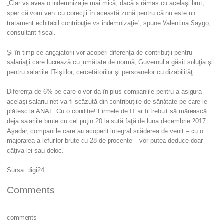
„Clar va avea o indemnizaţie mai mică, dacă a rămas cu acelaşi brut,
sper că vom veni cu corecţii în această zonă pentru că nu este un
tratament echitabil contribuţie vs indemnizaţie”, spune Valentina Saygo,
consultant fiscal.
Şi în timp ce angajatorii vor acoperi diferenţa de contribuţii pentru
salariaţii care lucrează cu jumătate de normă, Guvernul a găsit soluţia şi
pentru salariile IT-iştilor, cercetătorilor şi persoanelor cu dizabilităţi.
Diferenţa de 6% pe care o vor da în plus companiile pentru a asigura
acelaşi salariu net va fi scăzută din contribuţiile de sănătate pe care le
plătesc la ANAF. Cu o condiție! Firmele de IT ar fi trebuit să mărească
deja salariile brute cu cel puţin 20 la sută faţă de luna decembrie 2017.
Aşadar, companiile care au acoperit integral scăderea de venit – cu o
majorarea a lefurilor brute cu 28 de procente – vor putea deduce doar
câţiva lei sau deloc.
Sursa: digi24
Comments
comments