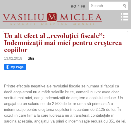
/
RO
FR
Un alt efect al „revoluției fiscale”:
Indemnizaţii mai mici pentru creşterea
copiilor
13.02.2018
Stiri
Printre efectele negative ale revolutiei fiscale se numara si faptul ca
dacă angajatorul nu a mărit salariile brute, oamenii nu vor avea doar
venituri mai mici, dar şi indemnizaţii de creştere a copilului reduse. Un
angajat cu un salariu net de 2.500 de lei ar urma să primească o
indemnizaţie pentru creşterea copilului în cuantum de 2.125 de lei. În
cazul în care firma la care lucrează nu a transferat contribuţiile în
sarcina acestuia, angajatul va primi o indemnizaţie redusă cu 351 de lei.