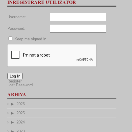
ÎNREGISTRARE UTILIZATOR
Username:
Password:
Keep me signed in
Log In
Register
Lost Password
ARHIVA
2026
2025
2024
2023