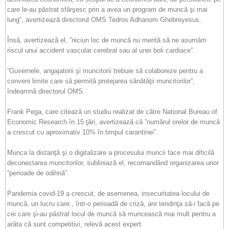
care le-au păstrat sfârşesc prin a avea un program de muncă şi mai
lung”, avertizează directorul OMS Tedros Adhanom Ghebreyesus.
Însă, avertizează el, ”niciun loc de muncă nu merită să ne asumăm
riscul unui accident vascular cerebral sau al unei boli cardiace”.
”Guvernele, angajatorii şi muncitorii trebuie să colaboreze pentru a
conveni limite care să permită protejarea sănătăţii muncitorilor”,
îndeamnă directorul OMS.
Frank Pega, care citează un studiu realizat de către National Bureau of
Economic Research în 15 ţări, avertizează că ”numărul orelor de muncă
a crescut cu aproximativ 10% în timpul carantinei”.
Munca la distanţă şi o digitalizare a procesului muncii face mai dificilă
deconectarea muncitorilor, subliniază el, recomandând organizarea unor
”perioade de odihnă”.
Pandemia covid-19 a crescut, de asemenea, insecuritatea locului de
muncă, un lucru care., într-o perioadă de criză, are tendinţa să-i facă pe
cei care şi-au păstrat locul de muncă să muncească mai mult pentru a
arăta că sunt competitivi, relevă acest expert.