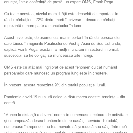
anunţat, într-o conferinţă de presă, un expert OMS, Frank Pega.
Cu toate acestea, nivelul morbidităţii este deosebit de important în
rândul bărbaţilor – 72% dintre morţi îi privesc -, deoarece bărbaţii
reprezintă o mare parte a muncitorilor în lume.
Acest nivel este, de asemenea, mai important în rândul persoanelor
care tăiesc în regiunile Pacificului de Vest şi Asiei de Sud-Est unde,
explică Frank Pega, există mai mulţi muncitori în sectorul informal,
susceptibil să fie obligaţi să muncească zile întregi.
OMS este cu atât mai îngrijorat de acest fenomen cu cât numărul
persoanelor care muncesc un program lung este în creştere.
În prezent, acesta reprezintă 9% din totalul populaţiei lumii.
Pandemia covid-19 nu ajută deloc la răsturnarea acestei tendinţe – din
contră.
”Munca la distanţă a devenit norma în numeroase sectoare de activitate
şi estompează adesea frontierele dintre casă şi serviciu. Totodată,
numeroase întreprinderi au fost nevoite să-şi reducă sau să-şi întrerupă
activitatea economică, cu scopul de a economisi bani, iar persoanele pe