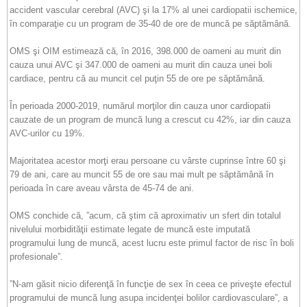
accident vascular cerebral (AVC) şi la 17% al unei cardiopatii ischemice,
în comparaţie cu un program de 35-40 de ore de muncă pe săptămână.
OMS şi OIM estimează că, în 2016, 398.000 de oameni au murit din
cauza unui AVC şi 347.000 de oameni au murit din cauza unei boli
cardiace, pentru că au muncit cel puţin 55 de ore pe săptămână.
În perioada 2000-2019, numărul morţilor din cauza unor cardiopatii
cauzate de un program de muncă lung a crescut cu 42%, iar din cauza
AVC-urilor cu 19%.
Majoritatea acestor morţi erau persoane cu vârste cuprinse între 60 şi
79 de ani, care au muncit 55 de ore sau mai mult pe săptămână în
perioada în care aveau vârsta de 45-74 de ani.
OMS conchide că, ”acum, că ştim că aproximativ un sfert din totalul
nivelului morbidităţii estimate legate de muncă este imputată
programului lung de muncă, acest lucru este primul factor de risc în boli
profesionale”.
”N-am găsit nicio diferenţă în funcţie de sex în ceea ce priveşte efectul
programului de muncă lung asupa incidenţei bolilor cardiovasculare”, a