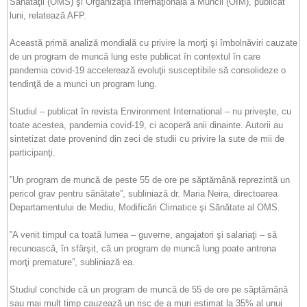
Sănătăţii (OMS) şi Organizaţia Internaţională a Muncii (OIM), publicat
luni, relatează AFP.
Această primă analiză mondială cu privire la morţi şi îmbolnăviri cauzate
de un program de muncă lung este publicat în contextul în care
pandemia covid-19 accelerează evoluţii susceptibile să consolideze o
tendinţă de a munci un program lung.
Studiul – publicat în revista Environment International – nu priveşte, cu
toate acestea, pandemia covid-19, ci acoperă anii dinainte. Autorii au
sintetizat date provenind din zeci de studii cu privire la sute de mii de
participanţi.
”Un program de muncă de peste 55 de ore pe săptămână reprezintă un
pericol grav pentru sănătate”, subliniază dr. Maria Neira, directoarea
Departamentului de Mediu, Modificări Climatice şi Sănătate al OMS.
”A venit timpul ca toată lumea – guverne, angajatori şi salariaţi – să
recunoască, în sfârşit, că un program de muncă lung poate antrena
morţi premature”, subliniază ea.
Studiul conchide că un program de muncă de 55 de ore pe săptămână
sau mai mult timp cauzează un risc de a muri estimat la 35% al unui