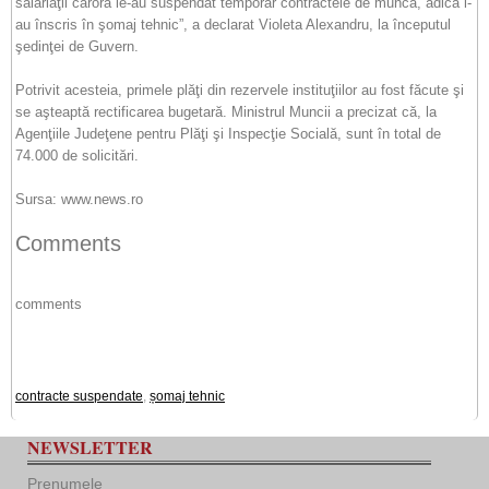
salariaţii cărora le-au suspendat temporar contractele de muncă, adică i-
au înscris în şomaj tehnic”, a declarat Violeta Alexandru, la începutul
şedinţei de Guvern.
Potrivit acesteia, primele plăţi din rezervele instituţiilor au fost făcute şi
se aşteaptă rectificarea bugetară. Ministrul Muncii a precizat că, la
Agenţiile Judeţene pentru Plăţi şi Inspecţie Socială, sunt în total de
74.000 de solicitări.
Sursa: www.news.ro
Comments
comments
contracte suspendate
,
șomaj tehnic
NEWSLETTER
Prenumele