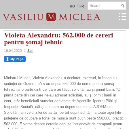
/
RO
FR
Violeta Alexandru: 562.000 de cereri
pentru şomaj tehnic
16.04.2020
Stiri
Ministrul Muncii, Violeta Alexandru, a declarat, miercuri, la începutul
şedinţei de Guvern, că s-au depus 562.000 de cereri pentru şomaj
tehnic, iar o parte dintr cei care au făcut solicitări au şi primit banii. ”O
primă parte din cei care ne-au adresat solicitări, au şi primit banii în
cont, atât beneficiarii sumelor gesionate de Agenţiile Jpentru Plăţi şi
Inspecţie Socială, cât şi cei care au depus cererile la AJOFM-uri.
Solicitări la nivelul zilei de astăzi pe tot cuprinsul ţării la toate agenţiile
judeţene de ocupare a forţei de muncă sunt puţin peste 550.000, practic
562.000. E vorba despre cererile depuse într-adevăr de companii pentru