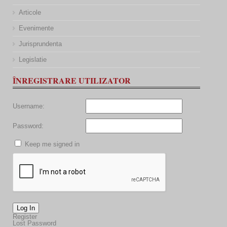
Articole
Evenimente
Jurisprundenta
Legislatie
ÎNREGISTRARE UTILIZATOR
Username:
Password:
Keep me signed in
Log In
Register
Lost Password