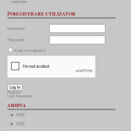
Legislatie
ÎNREGISTRARE UTILIZATOR
Username:
Password:
Keep me signed in
Log In
Register
Lost Password
ARHIVA
2026
2025