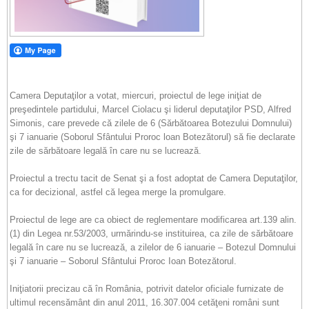
Camera Deputaţilor a votat, miercuri, proiectul de lege iniţiat de
preşedintele partidului, Marcel Ciolacu şi liderul deputaţilor PSD, Alfred
Simonis, care prevede că zilele de 6 (Sărbătoarea Botezului Domnului)
şi 7 ianuarie (Soborul Sfântului Proroc loan Botezătorul) să fie declarate
zile de sărbătoare legală în care nu se lucrează.
Proiectul a trectu tacit de Senat şi a fost adoptat de Camera Deputaţilor,
ca for decizional, astfel că legea merge la promulgare.
Proiectul de lege are ca obiect de reglementare modificarea art.139 alin.
(1) din Legea nr.53/2003, urmărindu-se instituirea, ca zile de sărbătoare
legală în care nu se lucrează, a zilelor de 6 ianuarie – Botezul Domnului
şi 7 ianuarie – Soborul Sfântului Proroc Ioan Botezătorul.
Iniţiatorii precizau că în România, potrivit datelor oficiale furnizate de
ultimul recensământ din anul 2011, 16.307.004 cetăţeni români sunt