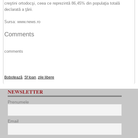
creştini ortodocşi, ceea ce reprezintă 86,45% din populaţia totală
declarată a ţării.
Sursa: www.news.ro
Comments
comments
Bobotează
,
Sf Ioan
,
zile libere
NEWSLETTER
Prenumele
Email