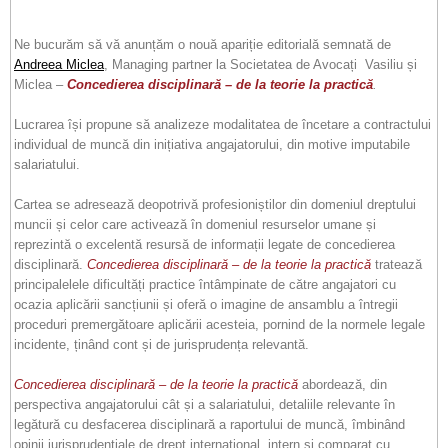
Ne bucurăm să vă anunțăm o nouă apariție editorială semnată de
Andreea Miclea
, Managing partner la Societatea de Avocați Vasiliu și
Miclea –
Concedierea disciplinară – de la teorie la practică
.
Lucrarea își propune să analizeze modalitatea de încetare a contractului
individual de muncă din inițiativa angajatorului, din motive imputabile
salariatului.
Cartea se adresează deopotrivă profesioniștilor din domeniul dreptului
muncii și celor care activează în domeniul resurselor umane și
reprezintă o excelentă resursă de informații legate de concedierea
disciplinară.
Concedierea disciplinară – de la teorie la practică
tratează
principalelele dificultăți practice întâmpinate de către angajatori cu
ocazia aplicării sancțiunii și oferă o imagine de ansamblu a întregii
proceduri premergătoare aplicării acesteia, pornind de la normele legale
incidente, ținând cont și de jurisprudența relevantă.
Concedierea disciplinară – de la teorie la practică
abordează, din
perspectiva angajatorului cât și a salariatului, detaliile relevante în
legătură cu desfacerea disciplinară a raportului de muncă, îmbinând
opinii jurisprudențiale de drept internațional, intern și comparat cu