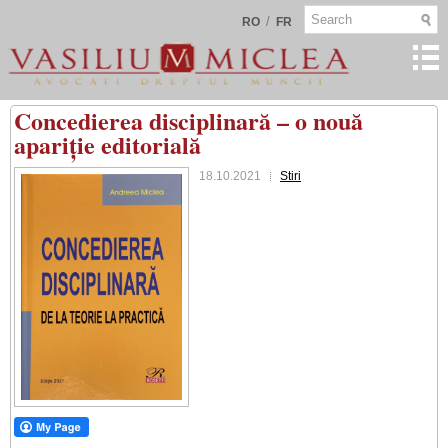
/
RO
FR
Concedierea disciplinară – o nouă
apariție editorială
18.10.2021
Stiri