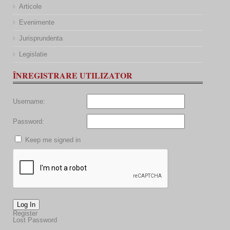
Articole
Evenimente
Jurisprundenta
Legislatie
ÎNREGISTRARE UTILIZATOR
Username:
Password:
Keep me signed in
Log In
Register
Lost Password