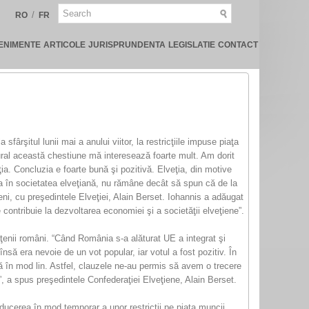
/
RO
FR
ENIMENTE
ARTICOLE
JURISPRUNDENTA
LEGISLATIE
CONTACT
ârşitul lunii mai a anului viitor, la restricţiile impuse piaţa
ural această chestiune mă interesează foarte mult. Am dorit
ia. Concluzia e foarte bună şi pozitivă. Elveţia, din motive
nia în societatea elveţiană, nu rămâne decât să spun că de la
ceni, cu preşedintele Elveţiei, Alain Berset. Iohannis a adăugat
contribuie la dezvoltarea economiei şi a societăţii elveţiene”.
tăţenii români. “Când România s-a alăturat UE a integrat şi
însă era nevoie de un vot popular, iar votul a fost pozitiv. În
acă în mod lin. Astfel, clauzele ne-au permis să avem o trecere
e”, a spus preşedintele Confederaţiei Elveţiene, Alain Berset.
ucerea în mod temporar a unor restricţii pe piaţa muncii