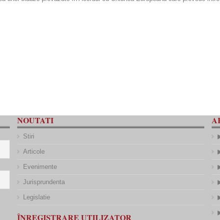
NOUTATI
A
Stiri
Articole
Evenimente
Jurisprundenta
Legislatie
ÎNREGISTRARE UTILIZATOR