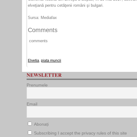
elveţiană pentru cetăţenii români şi bulgari.
Sursa: Mediafax
Comments
comments
Elvetia
,
piata muncii
NEWSLETTER
Prenumele
Email
Abonați
Subscribing I accept the privacy rules of this site