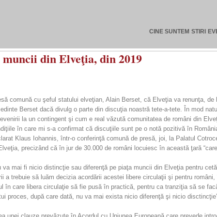
CINE SUNTEM
STIRI
EV
 muncii din Elveţia, din 2019
ă comună cu şeful statului elveţian, Alain Berset, că Elveţia va renunţa, de la sf
edinte Berset dacă divulg o parte din discuţia noastră tete-a-tete. În mod nat
 revenirii la un contingent şi cum e real văzută comunitatea de români din Elveţ
ndiţiile în care mi s-a confirmat că discuţiile sunt pe o notă pozitivă în Româ
eclarat Klaus Iohannis, într-o conferinţă comună de presă, joi, la Palatul Cotro
veţia, precizând că în jur de 30.000 de români locuiesc în această ţară “care 
 va mai fi nicio distincţie sau diferenţă pe piaţa muncii din Elveţia pentru ce
i a trebuie să luăm decizia acordării acestei libere circulaţii şi pentru români, 
l în care libera circulaţie să fie pusă în practică, pentru ca tranziţia să se f
tui proces, după care dată, nu va mai exista nicio diferenţă şi nicio disctincţi
rea unei clauze prevăzute în Acordul cu Uniunea Europeană care prevede introd