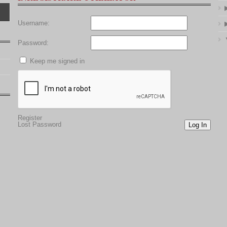
Username:
Password:
Keep me signed in
Register
Lost Password
Log In