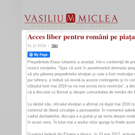
Acces liber pentru români pe piaţa
01.11.2018
Stiri
Preşedintele Klaus Iohannis a anunţat, într-o conferinţă de pres
muncii românilor. “Sper că sunt în asentimentul domnului preş
să ştiu părerea preşedintelui elveţian şi care a fost motivaţia
pur tehnice, a trebuit să revină la aceste contingente şi în co
sfârşitul lunii mai 2019 nu va mai exista nicio restricţie”, a d
că a discutat cu Berset şi despre comunitatea de români din El
La rândul său, oficialul elveţian a afirmat că după mai 2019 nu
sistemul de liberă circulaţie a persoanelor. În momentul aderări
cadrul dezbaterilor, discuţia s-a purtat şi pe tema despre modu
în acest sens. În luna mai a anului viitor ajunge la finele aces
Guvernul federal din Elveţia a dispus, în 10 mai 2017, activa