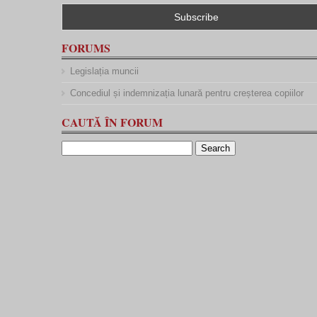
FORUMS
Legislația muncii
Concediul și indemnizația lunară pentru creșterea copiilor
CAUTĂ ÎN FORUM