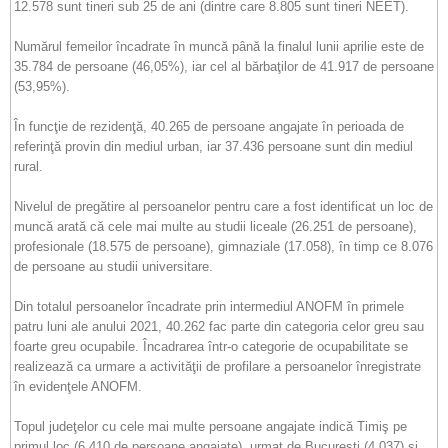
12.578 sunt tineri sub 25 de ani (dintre care 8.805 sunt tineri NEET).
Numărul femeilor încadrate în muncă până la finalul lunii aprilie este de
35.784 de persoane (46,05%), iar cel al bărbaţilor de 41.917 de persoane
(53,95%).
În funcţie de rezidenţă, 40.265 de persoane angajate în perioada de
referinţă provin din mediul urban, iar 37.436 persoane sunt din mediul
rural.
Nivelul de pregătire al persoanelor pentru care a fost identificat un loc de
muncă arată că cele mai multe au studii liceale (26.251 de persoane),
profesionale (18.575 de persoane), gimnaziale (17.058), în timp ce 8.076
de persoane au studii universitare.
Din totalul persoanelor încadrate prin intermediul ANOFM în primele
patru luni ale anului 2021, 40.262 fac parte din categoria celor greu sau
foarte greu ocupabile. Încadrarea într-o categorie de ocupabilitate se
realizează ca urmare a activităţii de profilare a persoanelor înregistrate
în evidenţele ANOFM.
Topul judeţelor cu cele mai multe persoane angajate indică Timiş pe
primul loc (6.410 de persoane angajate), urmat de Bucureşti (4.037) şi