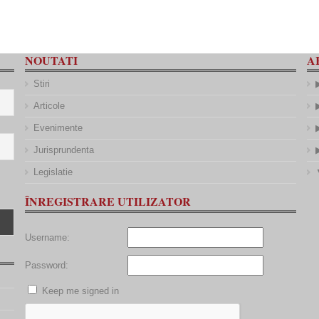
NOUTATI
A
Stiri
Articole
Evenimente
Jurisprundenta
Legislatie
ÎNREGISTRARE UTILIZATOR
Username:
Password:
Keep me signed in