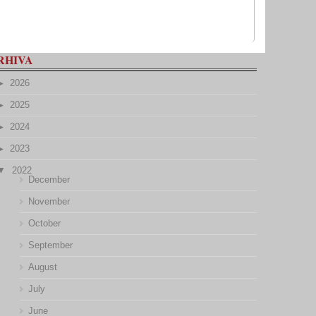
RHIVA
2026
2025
2024
2023
2022
December
November
October
September
August
July
June