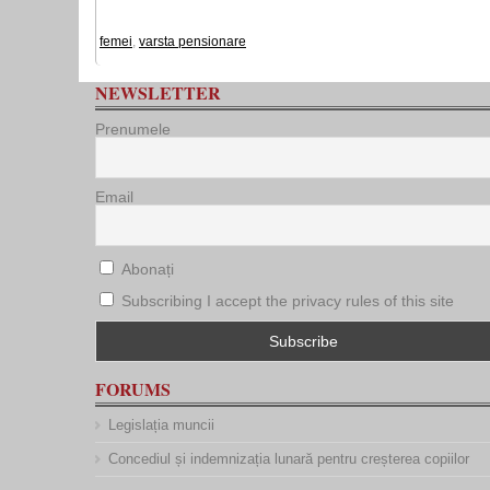
femei
,
varsta pensionare
NEWSLETTER
Prenumele
Email
Abonați
Subscribing I accept the privacy rules of this site
FORUMS
Legislația muncii
Concediul și indemnizația lunară pentru creșterea copiilor