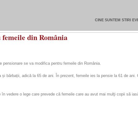
CINE SUNTEM
STIRI
EV
u femeile din România
 de pensionare se va modifica pentru femeile din România.
și bărbații, adică la 65 de ani. În prezent, femeile ies la pensie la 61 de ani
re în vedere o lege care prevede că femeile care au avut mai mulţi copii să ia