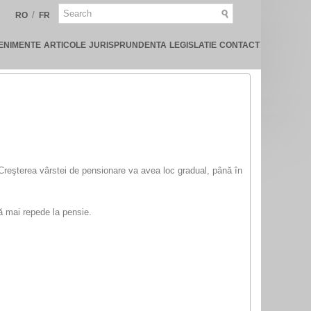
/
RO
FR
ENIMENTE
ARTICOLE
JURISPRUNDENTA
LEGISLATIE
CONTACT
. Creşterea vârstei de pensionare va avea loc gradual, până în
să mai repede la pensie.