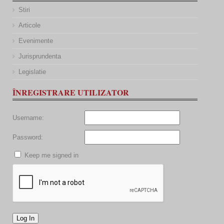
Stiri
Articole
Evenimente
Jurisprundenta
Legislatie
ÎNREGISTRARE UTILIZATOR
Username:
Password:
Keep me signed in
Log In