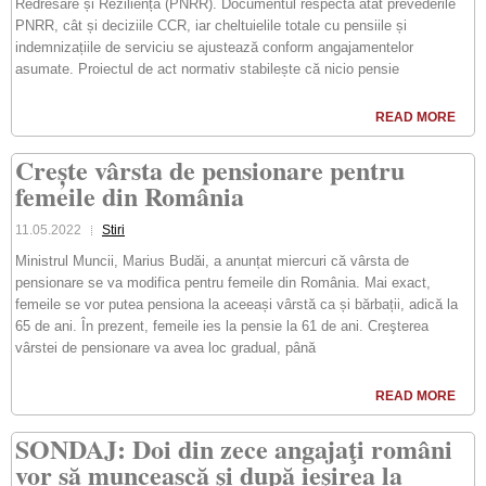
Redresare și Reziliență (PNRR). Documentul respectă atât prevederile
PNRR, cât și deciziile CCR, iar cheltuielile totale cu pensiile și
indemnizațiile de serviciu se ajustează conform angajamentelor
asumate. Proiectul de act normativ stabilește că nicio pensie
READ MORE
Crește vârsta de pensionare pentru
femeile din România
11.05.2022
Stiri
Ministrul Muncii, Marius Budăi, a anunțat miercuri că vârsta de
pensionare se va modifica pentru femeile din România. Mai exact,
femeile se vor putea pensiona la aceeași vârstă ca și bărbații, adică la
65 de ani. În prezent, femeile ies la pensie la 61 de ani. Creşterea
vârstei de pensionare va avea loc gradual, până
READ MORE
SONDAJ: Doi din zece angajaţi români
vor să muncească şi după ieşirea la