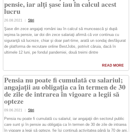
pensie, iar alţi şase iau în calcul acest
lucru
26.08.2021
Stiri
Şase din zece angajaţi români iau în calcul să muncească şi după
ieşirea la pensie, iar doi din zece salariaţi afirmă că vor continua cu
siguranţă să lucreze, chiar şi doar part-time, arată un sondaj desfăşurat
de platforma de recrutare online BestJobs, potrivit căruia, dacă în
ultimele 12 luni, pe fondul pandemiei, două treimi dintre
READ MORE
Pensia nu poate fi cumulată cu salariul;
angajaţii au obligaţia ca în termen de 30
de zile de intrarea în vigoare a legii să
opteze
09.06.2021
Stiri
Pensia nu poate fi cumulată cu salariul, iar angajaţii din sectorul public
care sunt şi în pensie au obligaţia ca în termen de 30 de zile de intrarea
în vigoare a legii să opteze, fie îşi continuă activitatea până la 70 de ani,