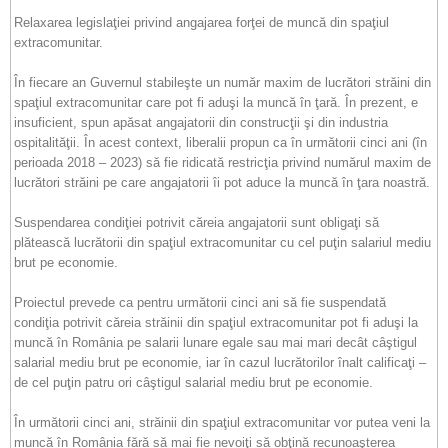
Relaxarea legislaţiei privind angajarea forţei de muncă din spaţiul
extracomunitar.
În fiecare an Guvernul stabileşte un număr maxim de lucrători străini din
spaţiul extracomunitar care pot fi aduşi la muncă în ţară. În prezent, e
insuficient, spun apăsat angajatorii din construcţii şi din industria
ospitalităţii. În acest context, liberalii propun ca în următorii cinci ani (în
perioada 2018 – 2023) să fie ridicată restricţia privind numărul maxim de
lucrători străini pe care angajatorii îi pot aduce la muncă în ţara noastră.
Suspendarea condiţiei potrivit căreia angajatorii sunt obligaţi să
plătească lucrătorii din spaţiul extracomunitar cu cel puţin salariul mediu
brut pe economie.
Proiectul prevede ca pentru următorii cinci ani să fie suspendată
condiţia potrivit căreia străinii din spaţiul extracomunitar pot fi aduşi la
muncă în România pe salarii lunare egale sau mai mari decât câştigul
salarial mediu brut pe economie, iar în cazul lucrătorilor înalt calificaţi –
de cel puţin patru ori câştigul salarial mediu brut pe economie.
În următorii cinci ani, străinii din spaţiul extracomunitar vor putea veni la
muncă în România fără să mai fie nevoiţi să obţină recunoaşterea