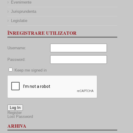
Evenimente
Jurisprundenta
Legislatie
ÎNREGISTRARE UTILIZATOR
Username:
Password:
Keep me signed in
Log In
Register
Lost Password
ARHIVA