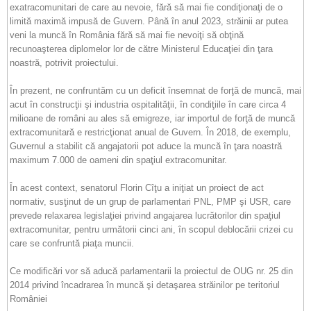
exatracomunitari de care au nevoie, fără să mai fie condiţionaţi de o
limită maximă impusă de Guvern. Până în anul 2023, străinii ar putea
veni la muncă în România fără să mai fie nevoiţi să obţină
recunoaşterea diplomelor lor de către Ministerul Educaţiei din ţara
noastră, potrivit proiectului.
În prezent, ne confruntăm cu un deficit însemnat de forţă de muncă, mai
acut în construcţii şi industria ospitalităţii, în condiţiile în care circa 4
milioane de români au ales să emigreze, iar importul de forţă de muncă
extracomunitară e restricţionat anual de Guvern. În 2018, de exemplu,
Guvernul a stabilit că angajatorii pot aduce la muncă în ţara noastră
maximum 7.000 de oameni din spaţiul extracomunitar.
În acest context, senatorul Florin Cîţu a iniţiat un proiect de act
normativ, susţinut de un grup de parlamentari PNL, PMP şi USR, care
prevede relaxarea legislaţiei privind angajarea lucrătorilor din spaţiul
extracomunitar, pentru următorii cinci ani, în scopul deblocării crizei cu
care se confruntă piaţa muncii.
Ce modificări vor să aducă parlamentarii la proiectul de OUG nr. 25 din
2014 privind încadrarea în muncă şi detaşarea străinilor pe teritoriul
României