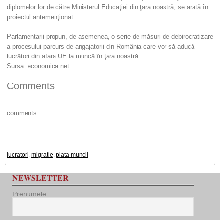
diplomelor lor de către Ministerul Educaţiei din ţara noastră, se arată în
proiectul antemenţionat.
Parlamentarii propun, de asemenea, o serie de măsuri de debirocratizare
a procesului parcurs de angajatorii din România care vor să aducă
lucrători din afara UE la muncă în ţara noastră.
Sursa: economica.net
Comments
comments
lucratori
,
migratie
,
piata muncii
NEWSLETTER
Prenumele