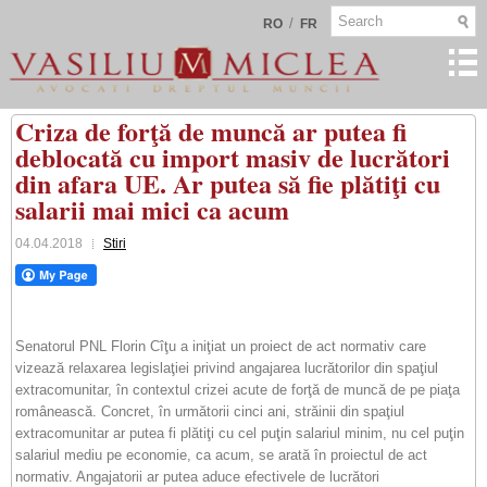
/
RO
FR
Criza de forţă de muncă ar putea fi
deblocată cu import masiv de lucrători
din afara UE. Ar putea să fie plătiţi cu
salarii mai mici ca acum
04.04.2018
Stiri
Senatorul PNL Florin Cîţu a iniţiat un proiect de act normativ care
vizează relaxarea legislaţiei privind angajarea lucrătorilor din spaţiul
extracomunitar, în contextul crizei acute de forţă de muncă de pe piaţa
românească. Concret, în următorii cinci ani, străinii din spaţiul
extracomunitar ar putea fi plătiţi cu cel puţin salariul minim, nu cel puţin
salariul mediu pe economie, ca acum, se arată în proiectul de act
normativ. Angajatorii ar putea aduce efectivele de lucrători