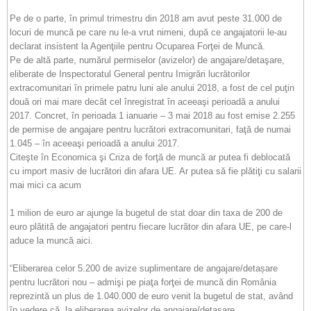
Pe de o parte, în primul trimestru din 2018 am avut peste 31.000 de
locuri de muncă pe care nu le-a vrut nimeni, după ce angajatorii le-au
declarat insistent la Agenţiile pentru Ocuparea Forţei de Muncă.
Pe de altă parte, numărul permiselor (avizelor) de angajare/detaşare,
eliberate de Inspectoratul General pentru Imigrări lucrătorilor
extracomunitari în primele patru luni ale anului 2018, a fost de cel puţin
două ori mai mare decât cel înregistrat în aceeaşi perioadă a anului
2017. Concret, în perioada 1 ianuarie – 3 mai 2018 au fost emise 2.255
de permise de angajare pentru lucrători extracomunitari, faţă de numai
1.045 – în aceeaşi perioadă a anului 2017.
Citeşte în Economica şi Criza de forţă de muncă ar putea fi deblocată
cu import masiv de lucrători din afara UE. Ar putea să fie plătiţi cu salarii
mai mici ca acum
1 milion de euro ar ajunge la bugetul de stat doar din taxa de 200 de
euro plătită de angajatori pentru fiecare lucrător din afara UE, pe care-l
aduce la muncă aici.
“Eliberarea celor 5.200 de avize suplimentare de angajare/detașare
pentru lucrători nou – admişi pe piaţa forţei de muncă din România
reprezintă un plus de 1.040.000 de euro venit la bugetul de stat, având
în vedere că, la eliberarea avizelor de angajare/detaşare,