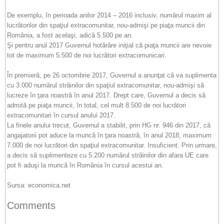
De exemplu, în perioada anilor 2014 – 2016 inclusiv, numărul maxim al
lucrătorilor din spaţiul extracomunitar, nou-admişi pe piaţa muncii din
România, a fost acelaşi, adică 5.500 pe an.
Şi pentru anul 2017 Guvernul hotărâre iniţial că piaţa muncii are nevoie
tot de maximum 5.500 de noi lucrători extracomunicari.
În premieră, pe 26 octombrie 2017, Guvernul a anunţat că va suplimenta
cu 3.000 numărul străinilor din spaţiul extracomunitar, nou-admişi să
lucreze în ţara noastră în anul 2017. Drept care, Guvernul a decis să
admită pe piaţa muncii, în total, cel mult 8.500 de noi lucrători
extracomunitari în cursul anului 2017.
La finele anului trecut, Guvernul a stabilit, prin HG nr. 946 din 2017, că
angajatorii pot aduce la muncă în ţara noastră, în anul 2018, maximum
7.000 de noi lucrători din spaţiul extracomunitar. Insuficient. Prin urmare,
a decis să suplimenteze cu 5.200 numărul străinilor din afara UE care
pot fi aduşi la muncă în România în cursul acestui an.
Sursa: economica.net
Comments