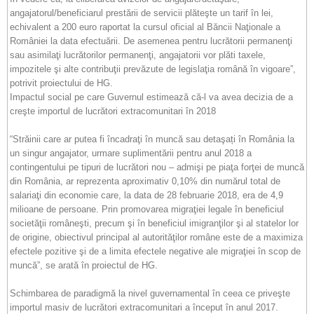
angajatorul/beneficiarul prestării de servicii plăteşte un tarif în lei,
echivalent a 200 euro raportat la cursul oficial al Băncii Naţionale a
României la data efectuării. De asemenea pentru lucrătorii permanenţi
sau asimilaţi lucrătorilor permanenţi, angajatorii vor plăti taxele,
impozitele şi alte contribuţii prevăzute de legislaţia română în vigoare”,
potrivit proiectului de HG.
Impactul social pe care Guvernul estimează că-l va avea decizia de a
creşte importul de lucrători extracomunitari în 2018
“Străinii care ar putea fi încadraţi în muncă sau detaşați în România la
un singur angajator, urmare suplimentării pentru anul 2018 a
contingentului pe tipuri de lucrători nou – admişi pe piaţa forţei de muncă
din România, ar reprezenta aproximativ 0,10% din numărul total de
salariaţi din economie care, la data de 28 februarie 2018, era de 4,9
milioane de persoane. Prin promovarea migraţiei legale în beneficiul
societăţii româneşti, precum şi în beneficiul imigranţilor şi al statelor lor
de origine, obiectivul principal al autorităţilor române este de a maximiza
efectele pozitive şi de a limita efectele negative ale migraţiei în scop de
muncă”, se arată în proiectul de HG.
Schimbarea de paradigmă la nivel guvernamental în ceea ce priveşte
importul masiv de lucrători extracomunitari a început în anul 2017.