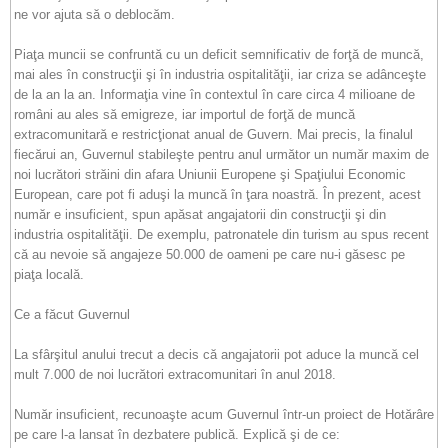
ne vor ajuta să o deblocăm.
Piaţa muncii se confruntă cu un deficit semnificativ de forţă de muncă,
mai ales în construcţii şi în industria ospitalităţii, iar criza se adânceşte
de la an la an. Informaţia vine în contextul în care circa 4 milioane de
români au ales să emigreze, iar importul de forţă de muncă
extracomunitară e restricţionat anual de Guvern. Mai precis, la finalul
fiecărui an, Guvernul stabileşte pentru anul următor un număr maxim de
noi lucrători străini din afara Uniunii Europene şi Spaţiului Economic
European, care pot fi aduşi la muncă în ţara noastră. În prezent, acest
număr e insuficient, spun apăsat angajatorii din construcţii şi din
industria ospitalităţii. De exemplu, patronatele din turism au spus recent
că au nevoie să angajeze 50.000 de oameni pe care nu-i găsesc pe
piaţa locală.
Ce a făcut Guvernul
La sfârşitul anului trecut a decis că angajatorii pot aduce la muncă cel
mult 7.000 de noi lucrători extracomunitari în anul 2018.
Număr insuficient, recunoaşte acum Guvernul într-un proiect de Hotărâre
pe care l-a lansat în dezbatere publică. Explică şi de ce: