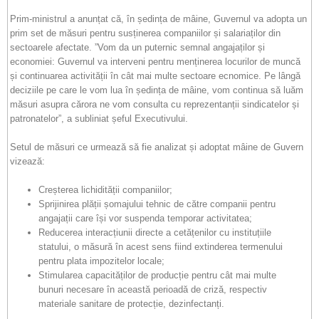
Prim-ministrul a anunțat că, în ședința de mâine, Guvernul va adopta un
prim set de măsuri pentru susținerea companiilor și salariaților din
sectoarele afectate. ”Vom da un puternic semnal angajaților și
economiei: Guvernul va interveni pentru menținerea locurilor de muncă
și continuarea activității în cât mai multe sectoare ecnomice. Pe lângă
deciziile pe care le vom lua în ședința de mâine, vom continua să luăm
măsuri asupra cărora ne vom consulta cu reprezentanții sindicatelor și
patronatelor”, a subliniat șeful Executivului.
Setul de măsuri ce urmează să fie analizat și adoptat mâine de Guvern
vizează:
Creșterea lichidității companiilor;
Sprijinirea plății șomajului tehnic de către companii pentru
angajații care își vor suspenda temporar activitatea;
Reducerea interacțiunii directe a cetățenilor cu instituțiile
statului, o măsură în acest sens fiind extinderea termenului
pentru plata impozitelor locale;
Stimularea capacităților de producție pentru cât mai multe
bunuri necesare în această perioadă de criză, respectiv
materiale sanitare de protecție, dezinfectanți.