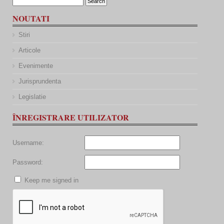
NOUTATI
Stiri
Articole
Evenimente
Jurisprundenta
Legislatie
ÎNREGISTRARE UTILIZATOR
Username:
Password:
Keep me signed in