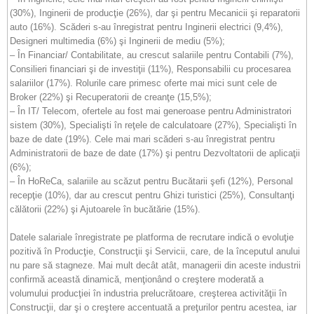
(30%), Inginerii de producţie (26%), dar şi pentru Mecanicii şi reparatorii
auto (16%). Scăderi s-au înregistrat pentru Inginerii electrici (9,4%),
Designeri multimedia (6%) şi Inginerii de mediu (5%);
– În Financiar/ Contabilitate, au crescut salariile pentru Contabili (7%),
Consilieri financiari şi de investiţii (11%), Responsabilii cu procesarea
salariilor (17%). Rolurile care primesc oferte mai mici sunt cele de
Broker (22%) şi Recuperatorii de creanţe (15,5%);
– În IT/ Telecom, ofertele au fost mai generoase pentru Administratori
sistem (30%), Specialişti în reţele de calculatoare (27%), Specialişti în
baze de date (19%). Cele mai mari scăderi s-au înregistrat pentru
Administratorii de baze de date (17%) şi pentru Dezvoltatorii de aplicaţii
(6%);
– În HoReCa, salariile au scăzut pentru Bucătarii şefi (12%), Personal
recepţie (10%), dar au crescut pentru Ghizi turistici (25%), Consultanţi
călătorii (22%) şi Ajutoarele în bucătărie (15%).
Datele salariale înregistrate pe platforma de recrutare indică o evoluţie
pozitivă în Producţie, Construcţii şi Servicii, care, de la începutul anului
nu pare să stagneze. Mai mult decât atât, managerii din aceste industrii
confirmă această dinamică, menţionând o creştere moderată a
volumului producţiei în industria prelucrătoare, creşterea activităţii în
Construcţii, dar şi o creştere accentuată a preţurilor pentru acestea, iar