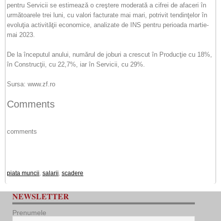
pentru Servicii se estimează o creştere moderată a cifrei de afaceri în
următoarele trei luni, cu valori facturate mai mari, potrivit tendinţelor în
evoluţia activităţii economice, analizate de INS pentru perioada martie-
mai 2023.
De la începutul anului, numărul de joburi a crescut în Producţie cu 18%,
în Construcţii, cu 22,7%, iar în Servicii, cu 29%.
Sursa: www.zf.ro
Comments
comments
piata muncii
,
salarii
,
scadere
NEWSLETTER
Prenumele