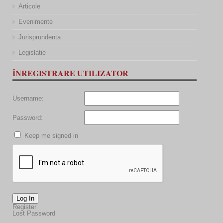
Articole
Evenimente
Jurisprundenta
Legislatie
ÎNREGISTRARE UTILIZATOR
Username:
Password:
Keep me signed in
Log In
Register
Lost Password