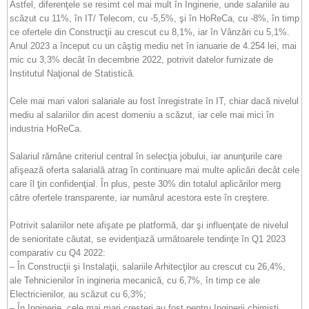
Astfel, diferenţele se resimt cel mai mult în Inginerie, unde salariile au
scăzut cu 11%, în IT/ Telecom, cu -5,5%, şi în HoReCa, cu -8%, în timp
ce ofertele din Construcţii au crescut cu 8,1%, iar în Vânzări cu 5,1%.
Anul 2023 a început cu un câştig mediu net în ianuarie de 4.254 lei, mai
mic cu 3,3% decât în decembrie 2022, potrivit datelor furnizate de
Institutul Naţional de Statistică.
Cele mai mari valori salariale au fost înregistrate în IT, chiar dacă nivelul
mediu al salariilor din acest domeniu a scăzut, iar cele mai mici în
industria HoReCa.
Salariul rămâne criteriul central în selecţia jobului, iar anunţurile care
afişează oferta salarială atrag în continuare mai multe aplicări decât cele
care îl ţin confidenţial. În plus, peste 30% din totalul aplicărilor merg
către ofertele transparente, iar numărul acestora este în creştere.
Potrivit salariilor nete afişate pe platformă, dar şi influenţate de nivelul
de senioritate căutat, se evidenţiază următoarele tendinţe în Q1 2023
comparativ cu Q4 2022:
– În Construcţii şi Instalaţii, salariile Arhitecţilor au crescut cu 26,4%,
ale Tehnicienilor în ingineria mecanică, cu 6,7%, în timp ce ale
Electricienilor, au scăzut cu 6,3%;
– În Inginerie, cele mai mari creşteri au fost pentru Inginerii chimişti