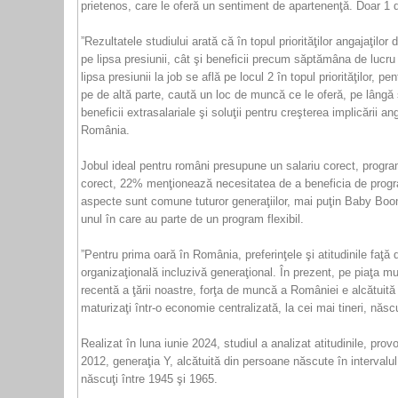
prietenos, care le oferă un sentiment de apartenenţă. Doar 1 
”Rezultatele studiului arată că în topul priorităţilor angajaţi
pe lipsa presiunii, cât şi beneficii precum săptămâna de lucru
lipsa presiunii la job se află pe locul 2 în topul priorităţilor
pe de altă parte, caută un loc de muncă ce le oferă, pe lângă 
beneficii extrasalariale şi soluţii pentru creşterea implicării a
România.
Jobul ideal pentru români presupune un salariu corect, program
corect, 22% menţionează necesitatea de a beneficia de program 
aspecte sunt comune tuturor generaţiilor, mai puţin Baby Boo
unul în care au parte de un program flexibil.
”Pentru prima oară în România, preferinţele şi atitudinile faţ
organizaţională incluzivă generaţional. În prezent, pe piaţa mu
recentă a ţării noastre, forţa de muncă a României e alcătuită 
maturizaţi într-o economie centralizată, la cei mai tineri, născu
Realizat în luna iunie 2024, studiul a analizat atitudinile, prov
2012, generaţia Y, alcătuită din persoane născute în intervalu
născuţi între 1945 şi 1965.