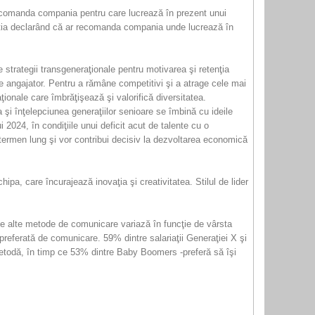
 recomanda compania pentru care lucrează în prezent unui
eştia declarând că ar recomanda compania unde lucrează în
strategii transgeneraţionale pentru motivarea şi retenţia
ă de angajator. Pentru a rămâne competitivi şi a atrage cele mai
aţionale care îmbrăţişează şi valorifică diversitatea.
şi înţelepciunea generaţiilor senioare se îmbină cu ideile
 2024, în condiţiile unui deficit acut de talente cu o
pe termen lung şi vor contribui decisiv la dezvoltarea economică
pa, care încurajează inovaţia şi creativitatea. Stilul de lider
 de alte metode de comunicare variază în funcţie de vârsta
 preferată de comunicare. 59% dintre salariaţii Generaţiei X şi
 metodă, în timp ce 53% dintre Baby Boomers -preferă să îşi