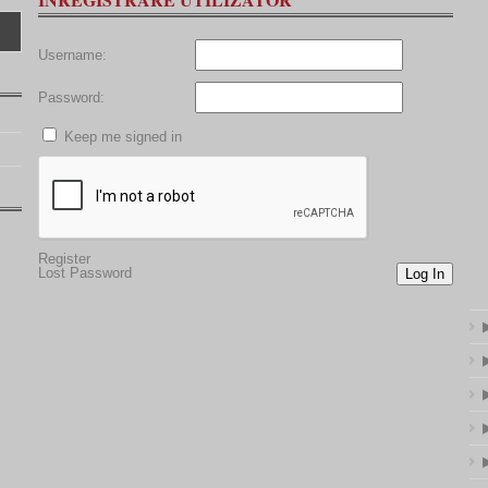
Username:
Password:
Keep me signed in
Register
Lost Password
Log In