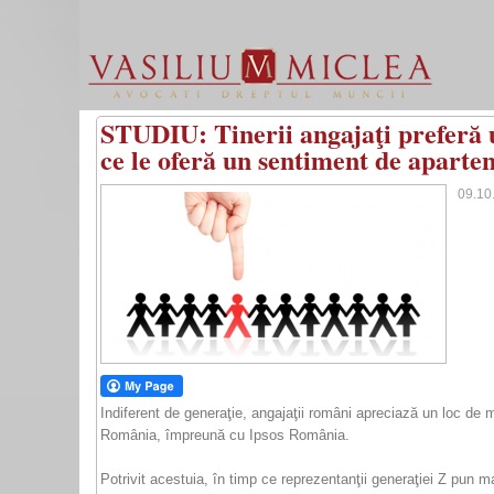
STUDIU: Tinerii angajaţi preferă u
ce le oferă un sentiment de aparte
09.10
Indiferent de generaţie, angajaţii români apreciază un loc de 
România, împreună cu Ipsos România.
Potrivit acestuia, în timp ce reprezentanţii generaţiei Z pun 