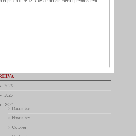
ta cuprinsă între 18 şi 65 de ani din mediul preponderent
RHIVA
2026
2025
2024
December
November
October