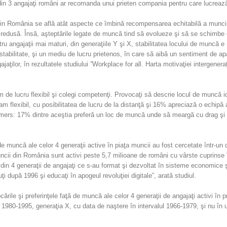
din 3 angajaţi români ar recomanda unui prieten compania pentru care lucrează
lor din România se află atât aspecte ce îmbină recompensarea echitabilă a munci
 redusă. Însă, aşteptările legate de muncă tind să evolueze şi să se schimbe o
, pentru angajaţii mai maturi, din generaţiile Y şi X, stabilitatea locului de mun
stabilitate, şi un mediu de lucru prietenos, în care să aibă un sentiment de a
ngajaţilor, în rezultatele studiului ”Workplace for all. Harta motivaţiei intergen
 de lucru flexibil şi colegi competenţi. Provocaţi să descrie locul de muncă i
flexibil, cu posibilitatea de lucru de la distanţă şi 16% apreciază o echipă a
mers: 17% dintre aceştia preferă un loc de muncă unde să meargă cu drag şi 
ă de muncă ale celor 4 generaţii active în piaţa muncii au fost cercetate într-
ncii din România sunt activi peste 5,7 milioane de români cu vârste cuprinse în
din 4 generaţii de angajaţi ce s-au format şi dezvoltat în sisteme economice şi 
ţi după 1996 şi educaţi în apogeul revoluţiei digitale”, arată studiul.
ocările şi preferinţele faţă de muncă ale celor 4 generaţii de angajaţi activi în
l 1980-1995, generaţia X, cu data de naştere în intervalul 1966-1979, şi nu în