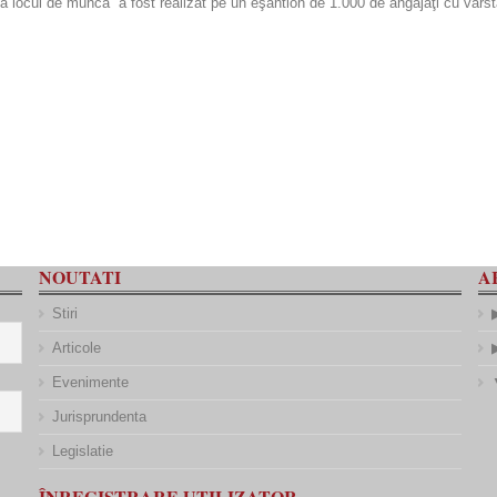
 la locul de muncă” a fost realizat pe un eşantion de 1.000 de angajaţi cu vârs
NOUTATI
A
Stiri
Articole
Evenimente
Jurisprundenta
Legislatie
ÎNREGISTRARE UTILIZATOR