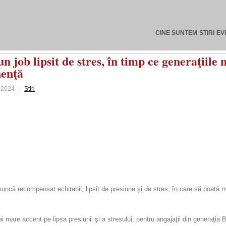
CINE SUNTEM
STIRI
EV
n job lipsit de stres, în timp ce generaţiil
nenţă
.2024
Stiri
muncă recompensat echitabil, lipsit de presiune şi de stres, în care să poată 
mai mare accent pe lipsa presiunii şi a stresului, pentru angajaţii din generaţ