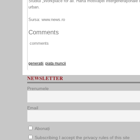
Studiul „Workplace for all. Harta motivaţiei intergeneraţionale
urban.
Sursa: www.news.ro
Comments
comments
generatii
,
piata muncii
NEWSLETTER
Prenumele
Email
Abonați
Subscribing I accept the privacy rules of this site