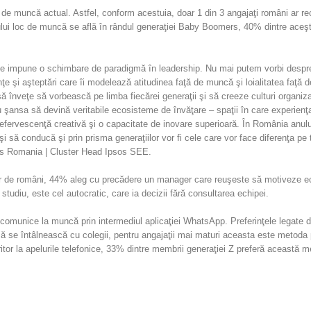
cul de muncă actual. Astfel, conform acestuia, doar 1 din 3 angajaţi români ar
alului loc de muncă se află în rândul generaţiei Baby Boomers, 40% dintre ac
ale impune o schimbare de paradigmă în leadership. Nu mai putem vorbi despre 
rinţe şi aşteptări care îi modelează atitudinea faţă de muncă şi loialitatea faţ
– să înveţe să vorbească pe limba fiecărei generaţii şi să creeze culturi organiz
şansa să devină veritabile ecosisteme de învăţare – spaţii în care experienţa 
a efervescenţă creativă şi o capacitate de inovare superioară. În România anului
euşi să conducă şi prin prisma generaţiilor vor fi cele care vor face diferenţa 
psos Romania | Cluster Head Ipsos SEE.
ilor de români, 44% aleg cu precădere un manager care reuşeste să motiveze echi
 studiu, este cel autocratic, care ia decizii fără consultarea echipei.
să comunice la muncă prin intermediul aplicaţiei WhatsApp. Preferinţele legate
g să se întâlnească cu colegii, pentru angajaţii mai maturi aceasta este metoda
ritor la apelurile telefonice, 33% dintre membrii generaţiei Z preferă această