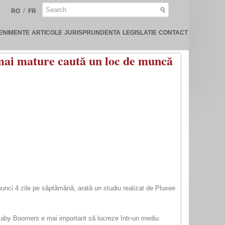
/
RO
FR
ENIMENTE
ARTICOLE
JURISPRUNDENTA
LEGISLATIE
CONTACT
e mai mature caută un loc de muncă
munci 4 zile pe săptămână, arată un studiu realizat de Pluxee
ia Baby Boomers e mai important să lucreze într-un mediu