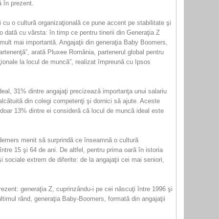
 în prezent.
i cu o cultură organizaţională ce pune accent pe stabilitate şi
 dată cu vârsta: în timp ce pentru tinerii din Generaţia Z
că e mult mai importantă. Angajaţii din generaţia Baby Boomers,
partenenţă”, arată Pluxee România, partenerul global pentru
eraţionale la locul de muncă”, realizat împreună cu Ipsos
deal, 31% dintre angajaţi precizează importanţa unui salariu
lcătuită din colegi competenţi şi dornici să ajute. Aceste
doar 13% dintre ei consideră că locul de muncă ideal este
un demers menit să surprindă ce înseamnă o cultură
tre 15 şi 64 de ani. De altfel, pentru prima oară în istoria
sociale extrem de diferite: de la angajaţii cei mai seniori,
 prezent: generaţia Z, cuprinzându-i pe cei născuţi între 1996 şi
 ultimul rând, generaţia Baby-Boomers, formată din angajaţii