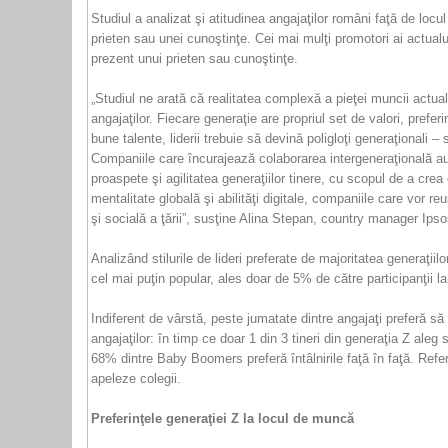
Studiul a analizat şi atitudinea angajaţilor români faţă de lo
prieten sau unei cunoştinţe. Cei mai mulţi promotori ai actu
prezent unui prieten sau cunoştinţe.
„Studiul ne arată că realitatea complexă a pieţei muncii actu
angajaţilor. Fiecare generaţie are propriul set de valori, prefe
bune talente, liderii trebuie să devină poligloţi generaţionali 
Companiile care încurajează colaborarea intergeneraţională au 
proaspete şi agilitatea generaţiilor tinere, cu scopul de a cre
mentalitate globală şi abilităţi digitale, companiile care vor r
şi socială a ţării”, susţine Alina Stepan, country manager I
Analizând stilurile de lideri preferate de majoritatea generaţi
cel mai puţin popular, ales doar de 5% de către participanţii la
Indiferent de vârstă, peste jumatate dintre angajaţi preferă 
angajaţilor: în timp ce doar 1 din 3 tineri din generaţia Z ale
68% dintre Baby Boomers preferă întâlnirile faţă în faţă. Refe
apeleze colegii.
Preferinţele generaţiei Z la locul de muncă