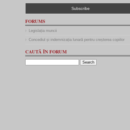
FORUMS
Legislația muncii
Concediul și indemnizația lunară pentru creșterea copiilor
CAUTĂ ÎN FORUM