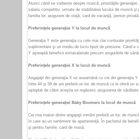
Atunci când se vorbeste despre muncă, priorităţile generaţiei 
salariu competitiv, urmate de stabilitatea locului de muncă şi p
familia lor, asigurare de viaţă, card de vacanţă, pensie privată 
Preferinţele generaţiei Y la locul de muncă
Generaţia Y este generaţia cu cele mai clar conturate priorităţi
suplimentare şi un mediu de lucru lipsit de presiune. Când e vo
Y aşteaptă beneficii extrasalariale precum asigurările de sănăt
Preferinţele generaţiei X la locul de muncă
Angajaţii din generaţia X se aseamănă cu cei din generaţia Y în
între 44 şi 58 de ani preferă un loc de muncă ce le oferă un sal
aşteptat de către aceştia se regăsesc asigurarea de sănătate (
Preferinţele generaţiei Baby Boomers la locul de muncă
Cei mai maturi dintre angajaţii români preferă un loc de muncă
în care au un sentiment de apartenenţă. În pachetul de benefici
şi pentru familie, card de masă.