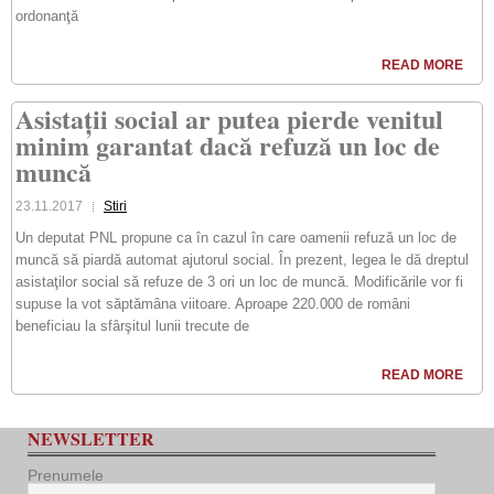
ordonanţă
READ MORE
Asistații social ar putea pierde venitul
minim garantat dacă refuză un loc de
muncă
23.11.2017
Stiri
Un deputat PNL propune ca în cazul în care oamenii refuză un loc de
muncă să piardă automat ajutorul social. În prezent, legea le dă dreptul
asistaţilor social să refuze de 3 ori un loc de muncă. Modificările vor fi
supuse la vot săptămâna viitoare. Aproape 220.000 de români
beneficiau la sfârşitul lunii trecute de
READ MORE
NEWSLETTER
Prenumele