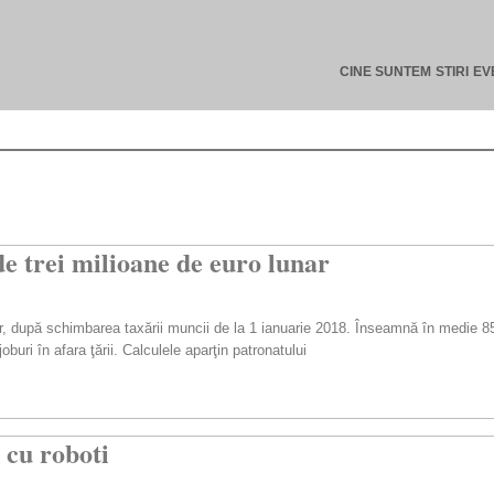
CINE SUNTEM
STIRI
EV
de trei milioane de euro lunar
nar, după schimbarea taxării muncii de la 1 ianuarie 2018. Înseamnă în medie 85
oburi în afara ţării. Calculele aparţin patronatului
 cu roboti