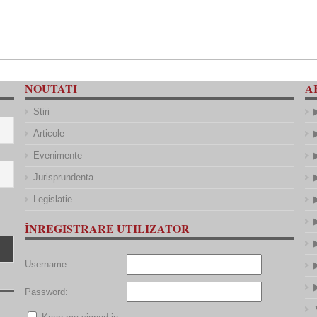
NOUTATI
A
Stiri
Articole
Evenimente
Jurisprundenta
Legislatie
ÎNREGISTRARE UTILIZATOR
Username:
Password: