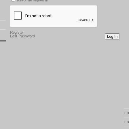
Keep me signed in
Register
Lost Password
Log In