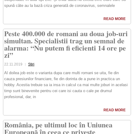
spună câte au la bază criza generată de coronavirus, semnalele
READ MORE
Peste 400.000 de romani au doua job-uri
simultan. Specialistii trag un semnal de
alarma: “Nu putem fi eficienti 14 ore pe
zi”
22.11.2019
Stiri
Al doilea job este o varianta dupa care multi romani se uita, fie din
cauza presiunilor financiare, fie din dorinta de a pune in practica un
hobby. Acestia trebuie sa ia insa in calcul ca mai multe joburi in acelasi
timp sunt binevenite pentru cei care isi cauta o cale pe drumul
profesional, dar, in
READ MORE
România, pe ultimul loc în Uniunea
Europeană în ceea ce priveşte