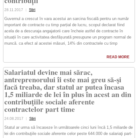
contribuții
28.11.2017
Stiri
Guvernul a crescut în vara acestui an sarcina fiscală pentru un număr
important de contracte cu timp parțial de lucru, scopul declarat fiind
acela de a descuraja angajatorii care încheie astfel de contracte în
situații în care activitatea desfășurată presupune un program normal de
muncă. ca efect al acestei măsuri, 14% din contractele cu timp
READ MORE
Salariatul devine mai sărac,
antreprenorului îi este mai greu să-şi
facă treaba, dar statul ar putea încasa
1,5 miliarde de lei în plus în acest an din
contribuţiile sociale aferente
contractelor part time
24.08.2017
Stiri
Statul ar urma să încaseze în următoarele cinci luni încă 1,5 mi­liarde de
lei din contribuţiile sociale aferente celor peste 644.000 de salariaţi part-