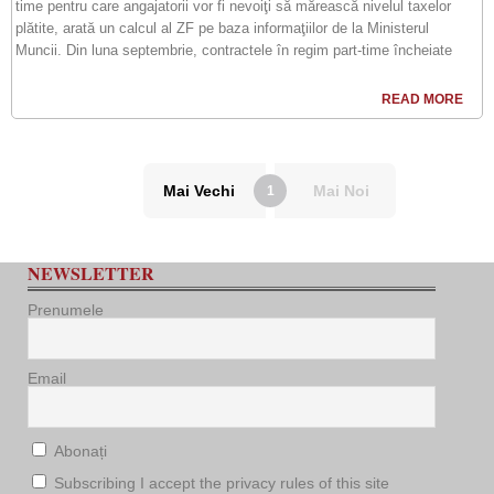
time pentru care angajatorii vor fi nevoiţi să mărească nivelul taxelor
plătite, arată un calcul al ZF pe baza informaţiilor de la Ministerul
Muncii. Din luna septembrie, contractele în regim part-time încheiate
READ MORE
Mai Vechi
Mai Noi
1
NEWSLETTER
Prenumele
Email
Abonați
Subscribing I accept the privacy rules of this site