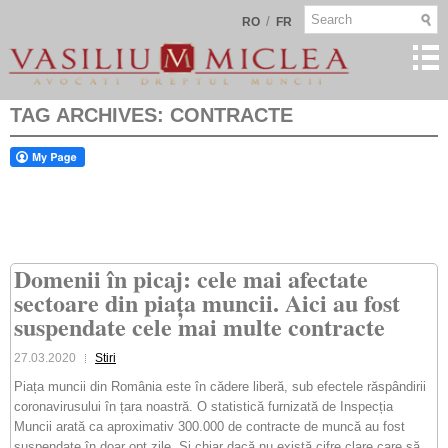
/
RO
FR
TAG ARCHIVES:
CONTRACTE
Domenii în picaj: cele mai afectate
sectoare din piața muncii. Aici au fost
suspendate cele mai multe contracte
27.03.2020
Stiri
Piața muncii din România este în cădere liberă, sub efectele răspândirii
coronavirusului în țara noastră. O statistică furnizată de Inspecția
Muncii arată ca aproximativ 300.000 de contracte de muncă au fost
suspendate în doar opt zile. Și chiar dacă nu există cifre clare care să