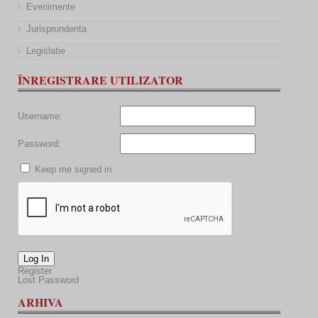
Evenimente
Jurisprundenta
Legislatie
ÎNREGISTRARE UTILIZATOR
Username:
Password:
Keep me signed in
Log In
Register
Lost Password
ARHIVA