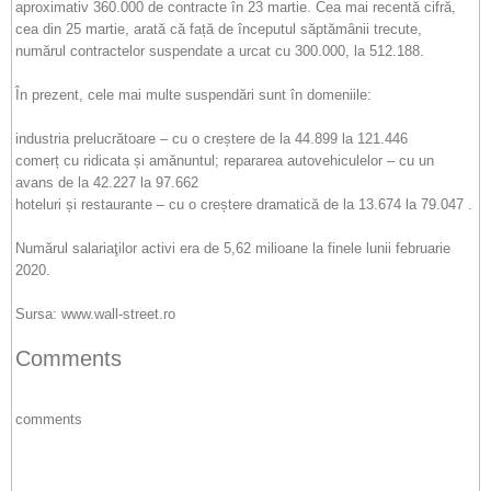
aproximativ 360.000 de contracte în 23 martie. Cea mai recentă cifră,
cea din 25 martie, arată că față de începutul săptămânii trecute,
numărul contractelor suspendate a urcat cu 300.000, la 512.188.
În prezent, cele mai multe suspendări sunt în domeniile:
industria prelucrătoare – cu o creștere de la 44.899 la 121.446
comerț cu ridicata și amănuntul; repararea autovehiculelor – cu un
avans de la 42.227 la 97.662
hoteluri și restaurante – cu o creștere dramatică de la 13.674 la 79.047 .
Numărul salariaţilor activi era de 5,62 milioane la finele lunii februarie
2020.
Sursa: www.wall-street.ro
Comments
comments