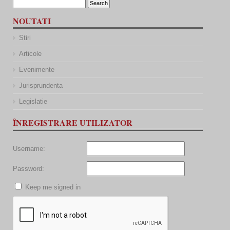
NOUTATI
Stiri
Articole
Evenimente
Jurisprundenta
Legislatie
ÎNREGISTRARE UTILIZATOR
Username:
Password:
Keep me signed in