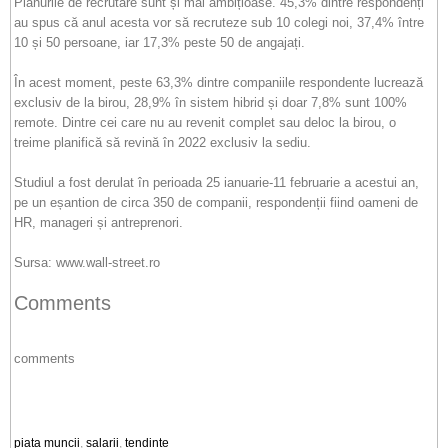
Planurile de recrutare sunt și mai ambițioase. 45,3% dintre respondenți
au spus că anul acesta vor să recruteze sub 10 colegi noi, 37,4% între
10 și 50 persoane, iar 17,3% peste 50 de angajați.
În acest moment, peste 63,3% dintre companiile respondente lucrează
exclusiv de la birou, 28,9% în sistem hibrid și doar 7,8% sunt 100%
remote. Dintre cei care nu au revenit complet sau deloc la birou, o
treime planifică să revină în 2022 exclusiv la sediu.
Studiul a fost derulat în perioada 25 ianuarie-11 februarie a acestui an,
pe un eșantion de circa 350 de companii, respondenții fiind oameni de
HR, manageri și antreprenori.
Sursa: www.wall-street.ro
Comments
comments
piata muncii
,
salarii
,
tendinte