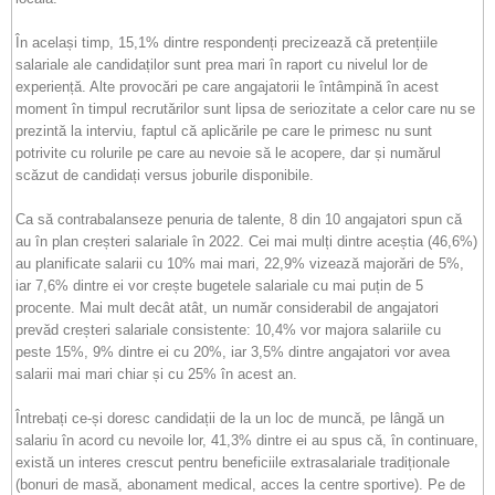
În același timp, 15,1% dintre respondenți precizează că pretențiile
salariale ale candidaților sunt prea mari în raport cu nivelul lor de
experiență. Alte provocări pe care angajatorii le întâmpină în acest
moment în timpul recrutărilor sunt lipsa de seriozitate a celor care nu se
prezintă la interviu, faptul că aplicările pe care le primesc nu sunt
potrivite cu rolurile pe care au nevoie să le acopere, dar și numărul
scăzut de candidați versus joburile disponibile.
Ca să contrabalanseze penuria de talente, 8 din 10 angajatori spun că
au în plan creșteri salariale în 2022. Cei mai mulți dintre aceștia (46,6%)
au planificate salarii cu 10% mai mari, 22,9% vizează majorări de 5%,
iar 7,6% dintre ei vor crește bugetele salariale cu mai puțin de 5
procente. Mai mult decât atât, un număr considerabil de angajatori
prevăd creșteri salariale consistente: 10,4% vor majora salariile cu
peste 15%, 9% dintre ei cu 20%, iar 3,5% dintre angajatori vor avea
salarii mai mari chiar și cu 25% în acest an.
Întrebați ce-și doresc candidații de la un loc de muncă, pe lângă un
salariu în acord cu nevoile lor, 41,3% dintre ei au spus că, în continuare,
există un interes crescut pentru beneficiile extrasalariale tradiționale
(bonuri de masă, abonament medical, acces la centre sportive). Pe de