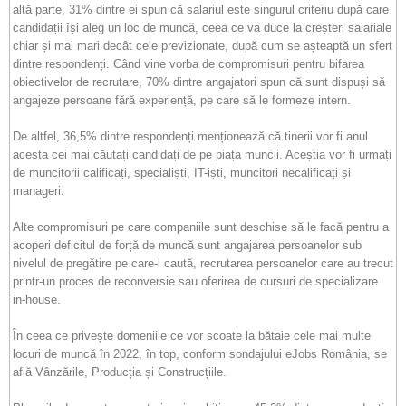
altă parte, 31% dintre ei spun că salariul este singurul criteriu după care
candidații își aleg un loc de muncă, ceea ce va duce la creșteri salariale
chiar și mai mari decât cele previzionate, după cum se așteaptă un sfert
dintre respondenți. Când vine vorba de compromisuri pentru bifarea
obiectivelor de recrutare, 70% dintre angajatori spun că sunt dispuși să
angajeze persoane fără experiență, pe care să le formeze intern.
De altfel, 36,5% dintre respondenți menționează că tinerii vor fi anul
acesta cei mai căutați candidați de pe piața muncii. Aceștia vor fi urmați
de muncitorii calificați, specialiști, IT-iști, muncitori necalificați și
manageri.
Alte compromisuri pe care companiile sunt deschise să le facă pentru a
acoperi deficitul de forță de muncă sunt angajarea persoanelor sub
nivelul de pregătire pe care-l caută, recrutarea persoanelor care au trecut
printr-un proces de reconversie sau oferirea de cursuri de specializare
in-house.
În ceea ce privește domeniile ce vor scoate la bătaie cele mai multe
locuri de muncă în 2022, în top, conform sondajului eJobs România, se
află Vânzările, Producția și Construcțiile.