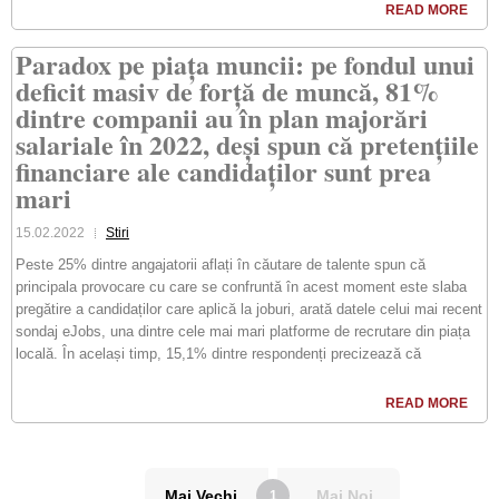
READ MORE
Paradox pe piața muncii: pe fondul unui
deficit masiv de forță de muncă, 81%
dintre companii au în plan majorări
salariale în 2022, deși spun că pretențiile
financiare ale candidaților sunt prea
mari
15.02.2022
Stiri
Peste 25% dintre angajatorii aflați în căutare de talente spun că
principala provocare cu care se confruntă în acest moment este slaba
pregătire a candidaților care aplică la joburi, arată datele celui mai recent
sondaj eJobs, una dintre cele mai mari platforme de recrutare din piața
locală. În același timp, 15,1% dintre respondenți precizează că
READ MORE
Mai Vechi
Mai Noi
1