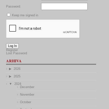
Password:
Keep me signed in
Log In
Register
Lost Password
ARHIVA
2026
2025
2024
December
November
October