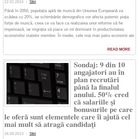
22.02.2024
Stiri
Până în 2050, populația aptă de muncă din Uniunea Europeană va
scădea cu 20%, iar schimbările demografice vor afecta puternic piața
forței de muncă, ceea ce va face ca realizarea unor reforme să fie
imperioasă, iar migrația să joace un rol dominant în productivitatea
economiilor statelor membre. În medie, cele mai mari patru economii ale
READ MORE
Sondaj: 9 din 10
angajatori au în
plan recrutări
până la finalul
anului. 50% cred
că salariile şi
bonusurile pe care
le oferă sunt elementele care îi ajută cel
mai mult să atragă candidaţi
26.09.2023
Stiri