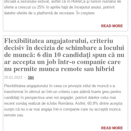
oficială a sezonului estival, astfel că în HoReCa şi turism numărul de
oferte a crescut cu 25% în aprilie faţă de începutul anului, potrivit
datelor oferite de o platformă de recrutare. În creştere
READ MORE
Flexibilitatea angajatorului, criteriu
decisiv în decizia de schimbare a locului
de muncă: 6 din 10 candidaţi spun că nu
ar accepta un job într-o companie care
nu permite munca remote sau hibrid
25.01.2023
Stiri
Flexibilitatea angajatorului în ceea ce priveşte stilul de muncă s-a
transformat în ultimul an într-un criteriu care atârnă foarte greu pentru
candidaţi în perspectiva unei noi angajări, potrivit datelor celui mai
recent sondaj realizat de eJobs România. Astfel, 60,9% dintre aceştia
susţin că nu s-ar mai angaja într-o companie care nu acceptă munca
remote sau
READ MORE