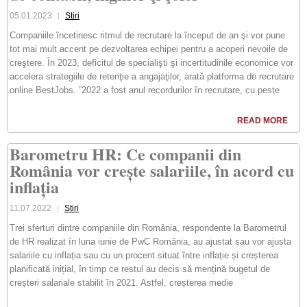
05.01.2023
Stiri
Companiile încetinesc ritmul de recrutare la început de an şi vor pune
tot mai mult accent pe dezvoltarea echipei pentru a acoperi nevoile de
creştere. În 2023, deficitul de specialişti şi incertitudinile economice vor
accelera strategiile de retenţie a angajaţilor, arată platforma de recrutare
online BestJobs. ”2022 a fost anul recordurilor în recrutare, cu peste
READ MORE
Barometru HR: Ce companii din
România vor crește salariile, în acord cu
inflația
11.07.2022
Stiri
Trei sferturi dintre companiile din România, respondente la Barometrul
de HR realizat în luna iunie de PwC România, au ajustat sau vor ajusta
salariile cu inflația sau cu un procent situat între inflație și creșterea
planificată inițial, în timp ce restul au decis să mențină bugetul de
creșteri salariale stabilit în 2021. Astfel, creșterea medie