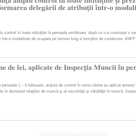
sformarea delegării de atribuţii într-o moda
control în toate intituţiile în perioada următoare, după ce s-a constatat o ser
uţii într-o modalitate de ocupare pe termen lung a funcţiilor de conducere. ANFP
e de lei, aplicate de Inspecţia Muncii în pe
perioada 1 – 6 februarie, acţiuni de control în urma cărora au aplicat amenzi î
le în domeniul relaţiilor de muncă şi al securităţii şi sănătăţii în muncă. Insp