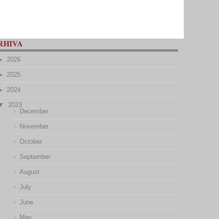
RHIVA
2026
2025
2024
2023
December
November
October
September
August
July
June
May