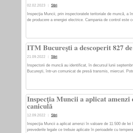
02.02.2023
Stiri
Inspecţia Muncii, prin inspectoratele teritoriale de muncă, a în
de producere a energiei electrice. Campania de control este c
ITM Bucureşti a descoperit 827 de 
21.09.2022
Stiri
Inspectorii de muncă au identificat, în decursul lunii septem
Bucureşti, într-un comunicat de presă transmis, miercuri. Potr
Inspecţia Muncii a aplicat amenzi d
caniculă
12.09.2022
Stiri
Inspecţia Muncii a aplicat amenzi în valoare de 11.500 de lei î
prevederile legale ce trebuie aplicate în perioadele cu temper