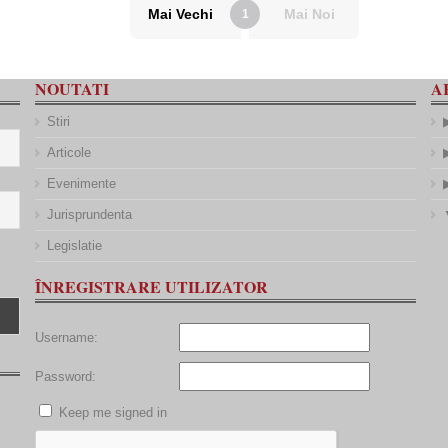
Mai Vechi
Mai Noi
1
NOUTATI
A
Stiri
Articole
Evenimente
Jurisprundenta
Legislatie
ÎNREGISTRARE UTILIZATOR
Username:
Password:
Keep me signed in