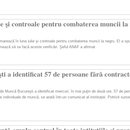
 şi controale pentru combaterea muncii la
arează în luna iulie şi controale pentru combaterea muncii la negru. El a spus
rmează să se facă aceste verificări. Şeful ANAF a afirmat
i a identificat 57 de persoane fără contrac
l de Muncă Bucureşti a identificat miercuri, în mai puţin de două ore, 57 de pe
e individuale de muncă, se arată într-un comunicat al instituţiei. Potrivit surse
ţă amplu control în toate intituţiile și prez