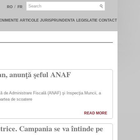
/
RO
FR
ENIMENTE
ARTICOLE
JURISPRUNDENTA
LEGISLATIE
CONTACT
 an, anunţă şeful ANAF
ală de Administrare Fiscală (ANAF) şi Inspecţia Muncii, a
partea de scoatere
READ MORE
ctrice. Campania se va întinde pe