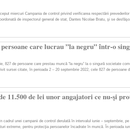
ceput miercuri Campania de control privind verificarea respectării prevederilor 
oordonată de inspectorul general de stat, Dantes Nicolae Bratu, şi se desfăşo
persoane care lucrau ”la negru” într-o sing
brie, 827 de persoane care prestau muncă “la negru” la o singură societate com
ivit sursei citate, în perioada 2 – 20 septembrie 2022, cele 827 de persoane de
e 11.500 de lei unor angajatori ce nu-şi prot
n cadrul unei campanii de control derulată în intervalul iunie – septembrie, pe
aturi extreme, pentru protecţia persoanelor încadrate în muncă. În perioada iu