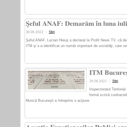
Şeful ANAF: Demarăm în luna iulie
30.06.2022
Stiri
Şeful ANAF, Lucian Heiuş a declarat la Profit News TV, că dem
ITM şi s-a identificat un număr important de societăţi, care u
ITM Bucureşt
26.08.2021
Stiri
Inspectoratul Teritoria
formă scrisă contractel
Muncă Bucureşti a întreprins o acţiune
Agenţia Funcţionarilor Publici anun