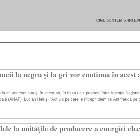
CINE SUNTEM
STIRI
EV
ii la negru şi la gri vor continua în acest
 la gri vor continua şi în acest an, în baza unui protocol între Agenţia Naţion
scală (ANAF), Lucian Heiuş. “Acţiuni pe care le întreprindem cu Antifrauda pe 
ele la unitățile de producere a energiei ele