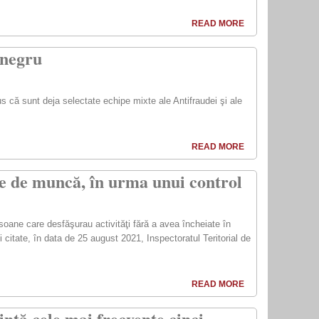
READ MORE
 negru
 că sunt deja selectate echipe mixte ale Antifraudei şi ale
READ MORE
te de muncă, în urma unui control
rsoane care desfăşurau activităţi fără a avea încheiate în
i citate, în data de 25 august 2021, Inspectoratul Teritorial de
READ MORE
intă cele mai frecvente cinci