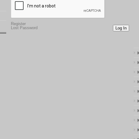
Register
Lost Password
Log In