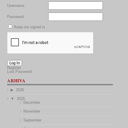
Username:
Password:
Keep me signed in
Log In
Register
Lost Password
ARHIVA
2026
2025
December
November
September