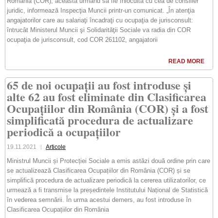
România (COR), aceasta urmând să fie înlocuită cu cea de consilier
juridic, informează Inspecţia Muncii printr-un comunicat. „În atenţia
angajatorilor care au salariaţi încadraţi cu ocupaţia de jurisconsult:
întrucât Ministerul Muncii şi Solidarităţii Sociale va radia din COR
ocupaţia de jurisconsult, cod COR 261102, angajatorii
READ MORE
65 de noi ocupații au fost introduse și
alte 62 au fost eliminate din Clasificarea
Ocupațiilor din România (COR) și a fost
simplificată procedura de actualizare
periodică a ocupațiilor
19.11.2021
Articole
Ministrul Muncii și Protecției Sociale a emis astăzi două ordine prin care
se actualizează Clasificarea Ocupațiilor din România (COR) și se
simplifică procedura de actualizare periodică la cererea utilizatorilor, ce
urmează a fi transmise la președintele Institutului Național de Statistică
în vederea semnării. În urma acestui demers, au fost introduse în
Clasificarea Ocupațiilor din România