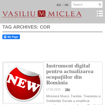
/
RO
FR
TAG ARCHIVES:
COR
Instrument digital
pentru actualizarea
ocupațiilor din
România
17.03.2025
Stiri
Ministerul Muncii, Familiei, Tineretului și
Solidarității Sociale a simplificat