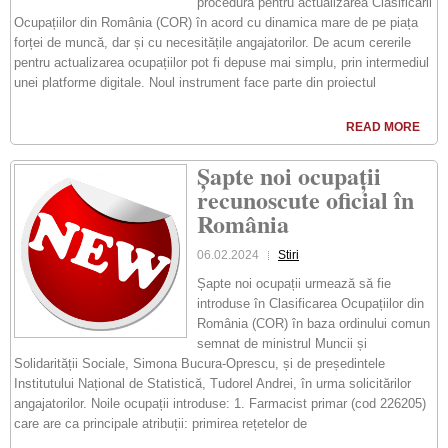
procedura pentru actualizarea Clasificării
Ocupațiilor din România (COR) în acord cu dinamica mare de pe piața
forței de muncă, dar și cu necesitățile angajatorilor. De acum cererile
pentru actualizarea ocupațiilor pot fi depuse mai simplu, prin intermediul
unei platforme digitale. Noul instrument face parte din proiectul
READ MORE
Șapte noi ocupații
recunoscute oficial în
România
06.02.2024
Stiri
Șapte noi ocupații urmează să fie
introduse în Clasificarea Ocupațiilor din
România (COR) în baza ordinului comun
semnat de ministrul Muncii și
Solidarității Sociale, Simona Bucura-Oprescu, și de președintele
Institutului Național de Statistică, Tudorel Andrei, în urma solicitărilor
angajatorilor. Noile ocupații introduse: 1. Farmacist primar (cod 226205)
care are ca principale atribuții: primirea rețetelor de