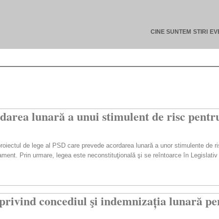
CINE SUNTEM
STIRI
EV
area lunară a unui stimulent de risc pentru
oiectul de lege al PSD care prevede acordarea lunară a unor stimulente de risc
lament. Prin urmare, legea este neconstituţională şi se reîntoarce în Legislativ 
rivind concediul şi indemnizația lunară pen