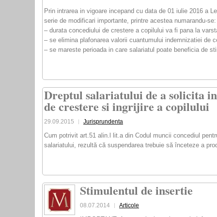
Prin intrarea in vigoare incepand cu data de 01 iulie 2016 a 
serie de modificari importante, printre acestea numarandu-se:
– durata concediului de crestere a copilului va fi pana la varst
– se elimina plafonarea valorii cuantumului indemnizatiei de 
– se mareste perioada in care salariatul poate beneficia de sti
Dreptul salariatului de a solicita
de crestere si ingrijire a copilului
29.09.2015
Jurisprundenta
Cum potrivit art.51 alin.l lit.a din Codul muncii concediul pent
salariatului, rezultă că suspendarea trebuie să înceteze a produ
Stimulentul de insertie
08.07.2014
Articole