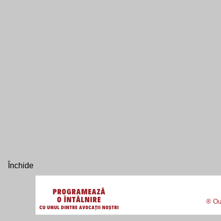
® Our