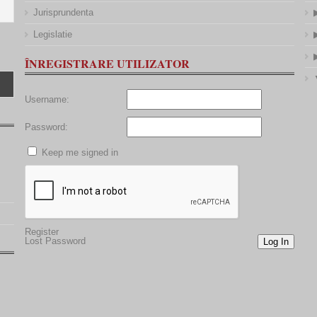
Jurisprundenta
Legislatie
ÎNREGISTRARE UTILIZATOR
Username:
Password:
Keep me signed in
Register
Lost Password
Log In