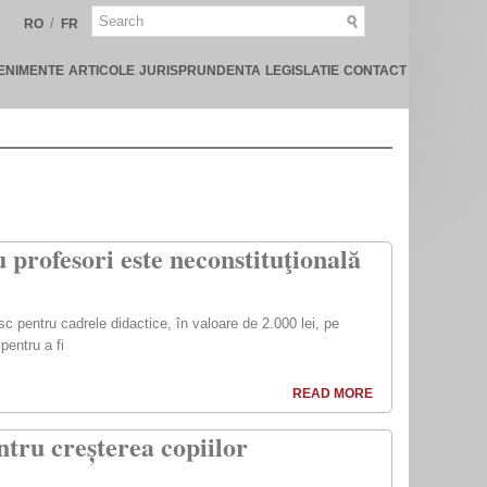
/
RO
FR
ENIMENTE
ARTICOLE
JURISPRUNDENTA
LEGISLATIE
CONTACT
 profesori este neconstituţională
 pentru cadrele didactice, în valoare de 2.000 lei, pe
pentru a fi
READ MORE
tru creșterea copiilor