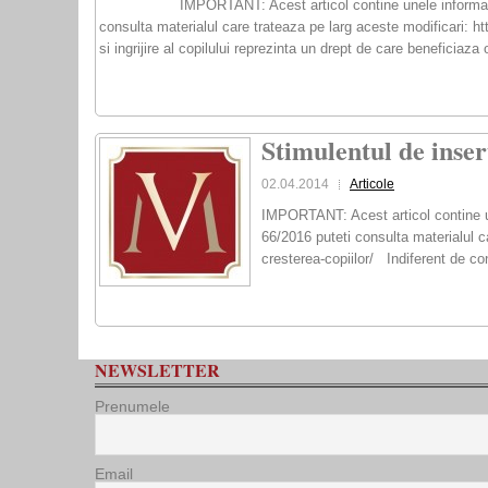
IMPORTANT: Acest articol contine unele informati
consulta materialul care trateaza pe larg aceste modificari: ht
si ingrijire al copilului reprezinta un drept de care beneficiaza or
Stimulentul de inser
02.04.2014
Articole
IMPORTANT: Acest articol contine un
66/2016 puteti consulta materialul c
cresterea-copiilor/ Indiferent de con
NEWSLETTER
Prenumele
Email