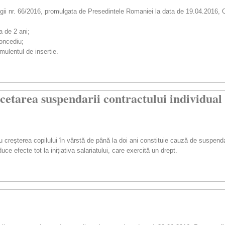
Legii nr. 66/2016, promulgata de Presedintele Romaniei la data de 19.04.2016,
a de 2 ani;
concediu;
mulentul de insertie.
 incetarea suspendarii contractului individu
ru creşterea copilului în vârstă de până la doi ani constituie cauză de suspenda
ce efecte tot la iniţiativa salariatului, care exercită un drept.