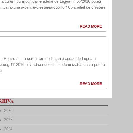
la curent cu modificarile aduse de Legea nr. 66/2016 puteti
nizatia-lunara-pentru-cresterea-copiilor/ Concediul de crestere
READ MORE
 Pentru a fi la curent cu modificarile aduse de Legea nr.
use-oug-1112010-privind-concediul-si-indemnizatia-lunara-pentru-
re
READ MORE
RHIVA
2026
2025
2024