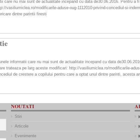
i care nu mai sunt de actualitate incepand cu data de30.06.2016. Pentru a fi 
tp://vasiliumiclea.ro/modificarile-aduse-oug-1112010-privind-concediul-si-indem
icare dintre parintii firesti
tie
ele informatii care nu mai sunt de actualitate incepand cu data de30.06.2016.
are trateaza pe larg aceste modificari: http://vasiliumiclea.ro/modificarile-ad
cediul de crestere a copilului pentru care a optat unul dintre parinti, acesta a
NOUTATI
A
Stiri
Articole
Evenimente