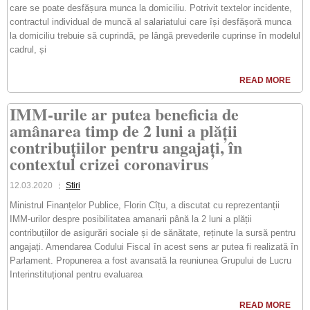
care se poate desfășura munca la domiciliu. Potrivit textelor incidente,
contractul individual de muncă al salariatului care își desfășoră munca
la domiciliu trebuie să cuprindă, pe lângă prevederile cuprinse în modelul
cadrul, și
READ MORE
IMM-urile ar putea beneficia de
amânarea timp de 2 luni a plății
contribuțiilor pentru angajați, în
contextul crizei coronavirus
12.03.2020
Stiri
Ministrul Finanțelor Publice, Florin Cîțu, a discutat cu reprezentanții
IMM-urilor despre posibilitatea amanarii până la 2 luni a plății
contribuțiilor de asigurări sociale și de sănătate, reținute la sursă pentru
angajați. Amendarea Codului Fiscal în acest sens ar putea fi realizată în
Parlament. Propunerea a fost avansată la reuniunea Grupului de Lucru
Interinstituțional pentru evaluarea
READ MORE