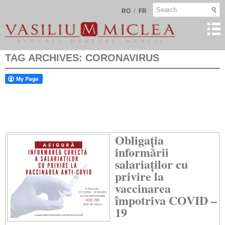
/
RO
FR
TAG ARCHIVES:
CORONAVIRUS
Obligația
informării
salariaților cu
privire la
vaccinarea
împotriva COVID –
19