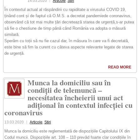
14.03.2020
Articole
,
Stiri
În contextul actual al răspândirii cu rapiditate a virusului COVID 19,
ținând cont și de faptul că O.M.S. a decretat pandemiede coronavirus,
observând că tot mai multe țări decretează starea de urgență,s-ar putea
să fie o chestiune de timp până când România va adopta o măsură
similară.
Sperăm cu toții să nu fie cazul dar, în măsura în care va fi decretată,
este bine să fim la curent cu câteva aspecte relevante legate de starea
de urgență.
READ MORE
Munca la domiciliu sau în
condiții de telemuncă –
necesitatea încheierii unui act
adițional în contextul infecției cu
coronavirus
13.03.2020
Articole
,
Stiri
Munca la domiciliu este reglementată de dispozițiile Capitolului IX din
Codul muncii. Dispozițiile art. 108 – 110 prevăd foarte clar condițiile în