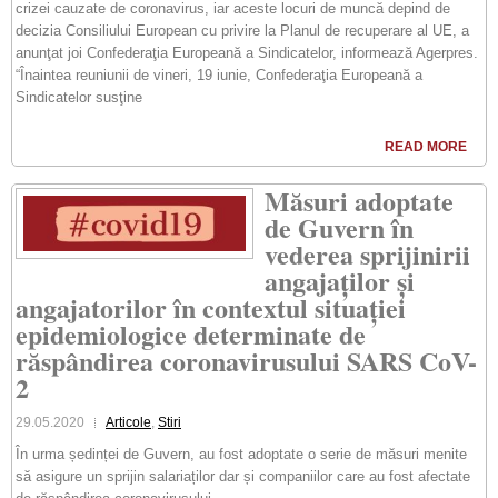
crizei cauzate de coronavirus, iar aceste locuri de muncă depind de
decizia Consiliului European cu privire la Planul de recuperare al UE, a
anunţat joi Confederaţia Europeană a Sindicatelor, informează Agerpres.
“Înaintea reuniunii de vineri, 19 iunie, Confederaţia Europeană a
Sindicatelor susţine
READ MORE
Măsuri adoptate
de Guvern în
vederea sprijinirii
angajaților și
angajatorilor în contextul situației
epidemiologice determinate de
răspândirea coronavirusului SARS CoV-
2
29.05.2020
Articole
,
Stiri
În urma ședinței de Guvern, au fost adoptate o serie de măsuri menite
să asigure un sprijin salariaților dar și companiilor care au fost afectate