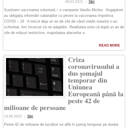
08.03.2021
Stiri
Susținem vaccinarea voluntară – o campanie Vasiliu Miclea Angajatorii
au obligația informării salariaților cu privire la vaccinarea împotriva
COVID – 19 A trecut deja un an de zile de când viețile noastre s-au
schimbat. Am încercat să ne adaptăm. Realitatea este că după un an de
zile de măsuri restrictive, majoritatea afacerilor a
READ MORE
Criza
coronavirusului a
dus șomajul
temporar din
Uniunea
Europeană până la
peste 42 de
milioane de persoane
19.06.2020
Stiri
Peste 42 de milioane de lucrători se află în şomaj temporar pe durata