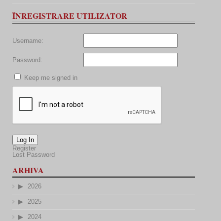
ÎNREGISTRARE UTILIZATOR
Username:
Password:
Keep me signed in
Log In
Register
Lost Password
ARHIVA
2026
2025
2024