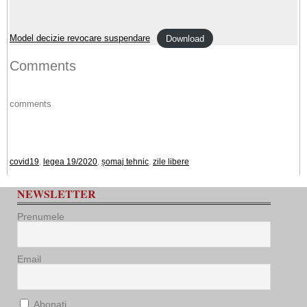
Model decizie revocare suspendare
Download
Comments
comments
covid19
,
legea 19/2020
,
șomaj tehnic
,
zile libere
NEWSLETTER
Prenumele
Email
Abonați