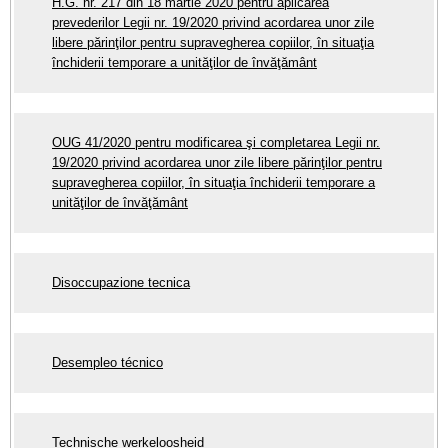
H.G. nr. 217 din 18 martie 2020 pentru aplicarea
prevederilor Legii nr. 19/2020 privind acordarea unor zile
libere părinţilor pentru supravegherea copiilor, în situaţia
închiderii temporare a unităţilor de învăţământ
OUG 41/2020 pentru modificarea şi completarea Legii nr.
19/2020 privind acordarea unor zile libere părinţilor pentru
supravegherea copiilor, în situaţia închiderii temporare a
unităţilor de învăţământ
Disoccupazione tecnica
Desempleo técnico
Technische werkeloosheid