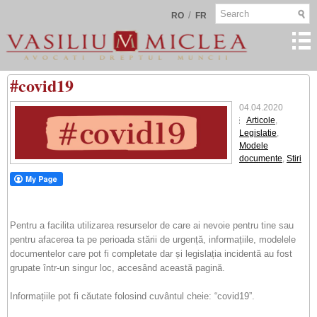
/
RO
FR
#covid19
04.04.2020
Articole
,
Legislatie
,
Modele
documente
,
Stiri
Pentru a facilita utilizarea resurselor de care ai nevoie pentru tine sau
pentru afacerea ta pe perioada stării de urgență, informațiile, modelele
documentelor care pot fi completate dar și legislația incidentă au fost
grupate într-un singur loc, accesând această pagină.
Informațiile pot fi căutate folosind cuvântul cheie: “covid19”.