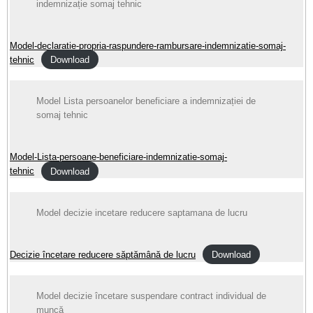
indemnizație somaj tehnic
Model-declaratie-propria-raspundere-rambursare-indemnizatie-somaj-
tehnic
Download
Model Lista persoanelor beneficiare a indemnizației de
somaj tehnic
Model-Lista-persoane-beneficiare-indemnizatie-somaj-
tehnic
Download
Model decizie incetare reducere saptamana de lucru
Decizie încetare reducere săptămână de lucru
Download
Model decizie încetare suspendare contract individual de
muncă