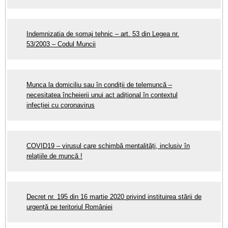
Indemnizatia de șomaj tehnic – art. 53 din Legea nr.
53/2003 – Codul Muncii
Mu
nca la domiciliu sau în condiții de telemuncă –
necesitatea încheierii unui act adițional în contextul
infecției cu coronavirus
COVID19 – virusul care schimbă mentalități, inclusiv în
relațiile de muncă !
Decret nr. 195 din 16 martie 2020 privind instituirea stării de
urgență pe teritoriul României